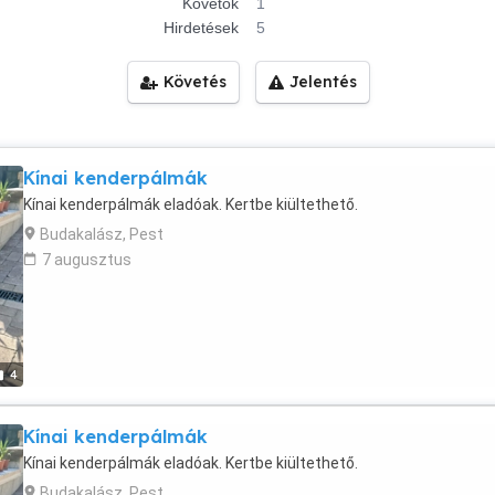
Követők
1
Hirdetések
5
Követés
Jelentés
Kínai kenderpálmák
Kínai kenderpálmák eladóak. Kertbe kiültethető.
Budakalász, Pest
7 augusztus
4
Kínai kenderpálmák
Kínai kenderpálmák eladóak. Kertbe kiültethető.
Budakalász, Pest