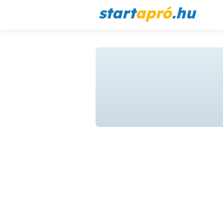
start
apró
.hu