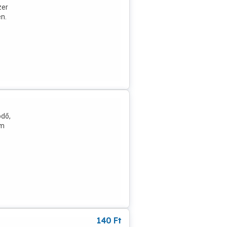
zer
en.
ödő,
em
140
Ft