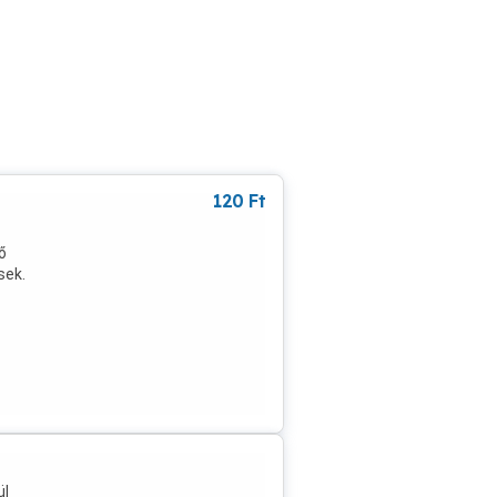
120
Ft
ő
sek.
ül