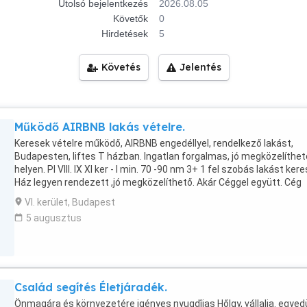
Utolsó bejelentkezés
2026.08.05
Követők
0
Hirdetések
5
Követés
Jelentés
Működő AIRBNB lakás vételre.
Keresek vételre működő, AIRBNB engedéllyel, rendelkező lakást,
Budapesten, liftes T házban. Ingatlan forgalmas, jó megközelíthet
helyen. Pl VIII. IX XI ker - l min. 70 -90 nm 3+ 1 fel szobás lakást kere
Ház legyen rendezett ,jó megközelíthető. Akár Céggel együtt. Cég
legyen tartozás mentes, tiszta. Minden ajánlatott meg köszönök.
VI. kerület, Budapest
Üdvözlettel Kókai Éva.
5 augusztus
Család segítés Életjáradék.
Önmagára és környezetére igényes nyugdîjas Hőlgy, vállalja. egyed