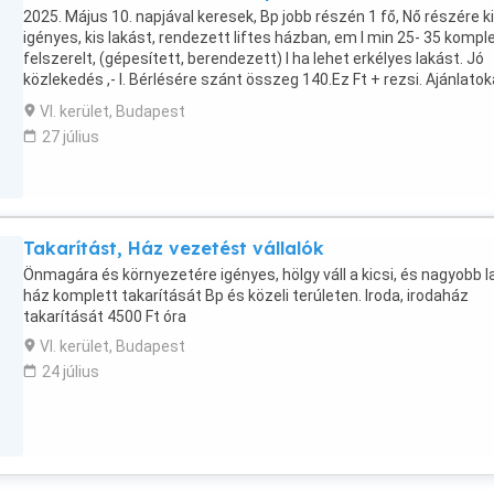
2025. Május 10. napjával keresek, Bp jobb részén 1 fő, Nő részére k
igényes, kis lakást, rendezett liftes házban, em I min 25- 35 kompl
felszerelt, (gépesített, berendezett) l ha lehet erkélyes lakást. Jó
közlekedés ,- l. Bérlésére szánt összeg 140.Ez Ft + rezsi. Ajánlatok
Fotóval kérem!!
VI. kerület, Budapest
27 július
Takarítást, Ház vezetést vállalók
Önmagára és környezetére igényes, hölgy váll a kicsi, és nagyobb l
ház komplett takarítását Bp és közeli terúleten. Iroda, irodaház
takarítását 4500 Ft óra
VI. kerület, Budapest
24 július