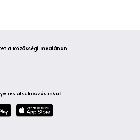
ket a közösségi médiában
ngyenes alkalmazásunkat