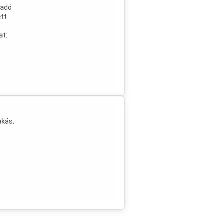
iadó
ett
at:
akás,