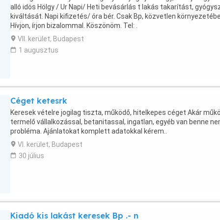
alló idös Hölgy / Ur Napi/ Heti bevásárlás t lakás takarítást, gyógys
kiváltását. Napi kifizetés/ óra bér. Csak Bp, közvetlen környezetéb
Hívjon, írjon bizalommal. Köszönöm. Tel: .
VII. kerület, Budapest
1 augusztus
Céget ketesrk
Keresek vételre jogilag tiszta, működő, hitelkepes céget Akár műk
termelő vállalkozással, betanitassal, ingatlan, egyéb van benne n
probléma. Ajánlatokat komplett adatokkal kérem..
VI. kerület, Budapest
30 július
Kiadó kis lakást keresek Bp .- n