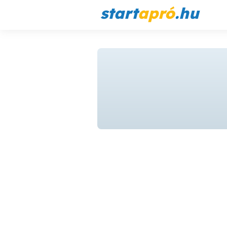
start
apró
.hu