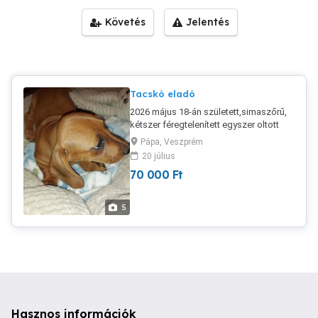
Követés
Jelentés
Tacskó eladó
2026 május 18-án született,simaszőrű,
kétszer féregtelenített egyszer oltott
tacskó kölykök eladók. Az ár színtől
Pápa, Veszprém
változik.
20 július
70 000
Ft
5
Hasznos információk