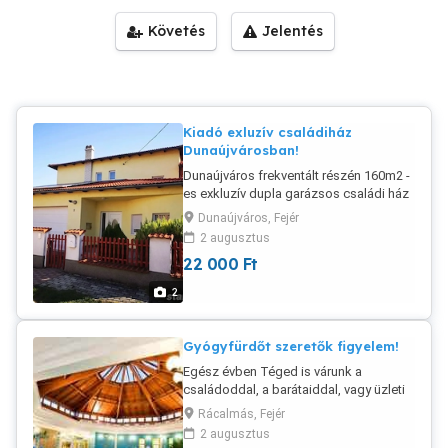
Követés
Jelentés
Kiadó exluzív családiház
Dunaújvárosban!
Dunaújváros frekventált részén 160m2 -
es exkluzív dupla garázsos családi ház
kiadó! Alsó szinten, előszoba, hatalmas
Dunaújváros, Fejér
amerikai konyhás nappali, étkező,
2 augusztus
kamra, fürdőszoba wc, kényelmes háló,
22 000
Ft
vagy dolgozó szoba, dupla garázs, és
kert kapcsolatos terasz van. Felső
2
szinten, három teljes méretű hálószoba(
nincsenek a falak le srégítve mint a
padlás szobáknál) nappali, közlekedő,
Gyógyfürdőt szeretők figyelem!
fürdőszoba wc, és egy fedett loggia
Egész évben Téged is várunk a
helyezkedik el. A dupla garázsban
családoddal, a barátaiddal, vagy üzleti
biztonságban parkolhatnak az autók,
partnereiddel Kiskunmajsán a Csillag
motorok. Alsó szinten padló fűtés,
Rácalmás, Fejér
Vendégházban! Legyen ez hosszú
emeleten radiátoros fűtés van. Alul felül
2 augusztus
hétvége, nyári vakáció, csapatépítő
klimatizált. Kamerával megfigyelt terület.