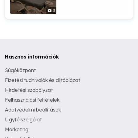
masszázs 30-120 perc - Intenzív
hátmasszázs 60 perc - Hawaii lomi
3
masszázs (szeretet masszázs) 90 perc
- Lágy csontkovácsolás 60 vagy 90 perc
- Cellulit Bőrfeszesítő masszázs -Talp
masszázs - Fájdalom kezelés -
Gerincnyújtás Kérj időpontot még ma!
Tel. Viber WhatsApp: 06 30 995-3984
Hasznos információk
Súgóközpont
Fizetési tudnivalók és díjtáblázat
Hirdetési szabályzat
Felhasználási feltételek
Adatvédelmi beállítások
Ügyfélszolgálat
Marketing