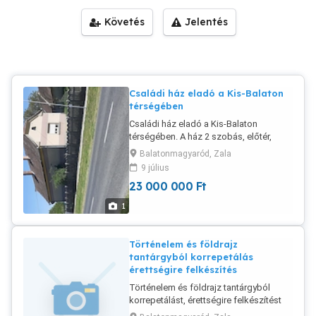
Követés
Jelentés
Családi ház eladó a Kis-Balaton
térségében
Családi ház eladó a Kis-Balaton
térségében. A ház 2 szobás, előtér,
fürdőszoba, konyha. Fűtése fás
Balatonmagyaród, Zala
kandallóval megoldott. Az ingatlan
9 július
bekerített, nagy telken áll, a házhoz
23 000 000
Ft
ólak, istálló, góré tartozik.
1
Történelem és földrajz
tantárgyból korrepetálás
érettségire felkészítés
Történelem és földrajz tantárgyból
korrepetálást, érettségire felkészítést
vállalok. Több, mint 30 éves oktatói és