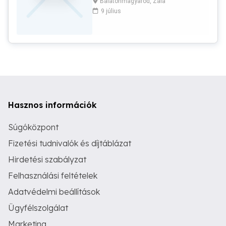
Balatonmagyaród, Zala
vizsgáztatói tapasztalattal
9 július
rendelkezem. Online oktatás is
megoldható. Kérem hívjon bizalommal.
Telefonszám: 30 7535756
Hasznos információk
Súgóközpont
Fizetési tudnivalók és díjtáblázat
Hirdetési szabályzat
Felhasználási feltételek
Adatvédelmi beállítások
Ügyfélszolgálat
Marketing