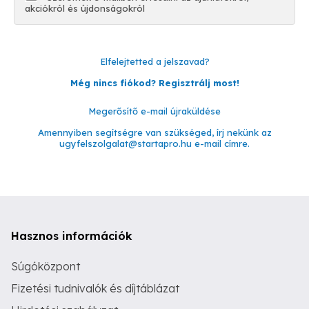
akciókról és újdonságokról
Elfelejtetted a jelszavad?
Még nincs fiókod? Regisztrálj most!
Megerősítő e-mail újraküldése
Amennyiben segítségre van szükséged, írj nekünk az
ugyfelszolgalat@startapro.hu
e-mail címre.
Hasznos információk
Súgóközpont
Fizetési tudnivalók és díjtáblázat