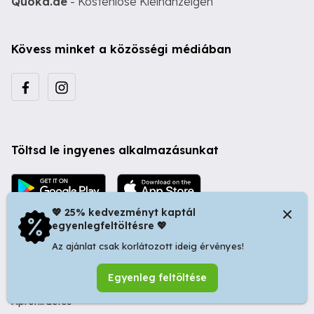
Quoka.de
- Kostenlose Kleinanzeigen
Kövess minket a közösségi médiában
Töltsd le ingyenes alkalmazásunkat
💖 25% kedvezményt kaptál
egyenlegfeltöltésre 💖
Az ajánlat csak korlátozott ideig érvényes!
© 2026 Startapró S.R.L. | Bulevardul Dacia nr 34, Oradea
Egyenleg feltöltése
410346, Romania | Tax ID: RO44483373 -
Ingyenes
Apróhirdetés