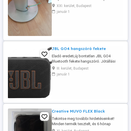
XXI. kerület, Budapest
január 1
JBL GO4 hangszóró fekete
Eladó eredeti,új bontatlan JBL GO4
Bluetooth fekete hangszóró. Jótállási
jegy a dobozon! Adatok: Méret:
III. kerület, Budapest
9,4cmx7,6cmx4,2cm 190g Bluetooth 5,3
január 1
Porálló,vízálló: IP67 4,2W 90Hz - 20000Hz
85dB 7 óra üzemidő +2 óra Boost
funkcióval Átvétel csak személyesen a
lakcímemen,Óbuda 3. ker
Creative MUVO FLEX Black
Tekintse meg további hirdetéseinket!
Minden termék tesztelt, és 6 hónap
garanciával rendelkezik. A képek a valós