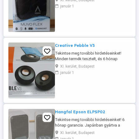
XI. kerület, Budapest
termékeket ábrázolják. Ez a termék:
január 1
FELÚJÍTOTT Csatornák: 1 Teljesítmény:
10 W (csúcs) Csatlakozás: Bluetooth
Frekvenciatartomány: 115 20 000 Hz
Távirányító: NEM Lejátszási idő: 10 óra
Egyéb: ...
Creative Pebble V3
Tekintse meg további hirdetéseinket!
Minden termék tesztelt, és 6 hónap
garanciával rendelkezik. A képek a valós
XI. kerület, Budapest
termékeket ábrázolják. Ez a termék:
január 1
FELÚJÍTOTT Csatornák: 2.0 Teljesítmény:
8 W Csatlakozás: USB, Bluetooth, AUX-in
Frekvenciatartomány: 100 17 000 Hz
Távirányító: NEM Egyéb: High Gain ...
Hangfal Epson ELPSP02
Tekintse meg további hirdetéseinket! 6
hónap garancia. Japánban gyártva a
Seiko Epson Corporation által 2 30 W
XI. kerület, Budapest
maximális teljesítmény, 80 Hz 20 kHz