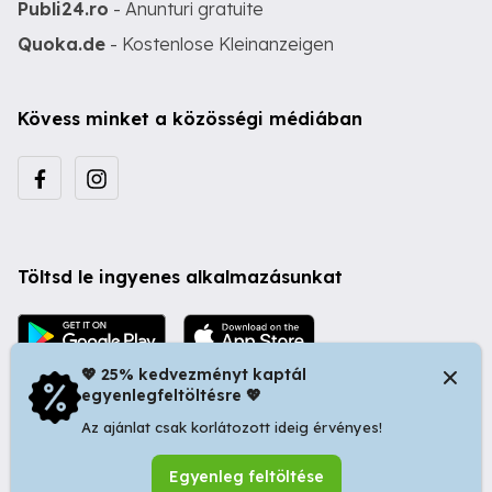
Publi24.ro
- Anunturi gratuite
Quoka.de
- Kostenlose Kleinanzeigen
Kövess minket a közösségi médiában
Töltsd le ingyenes alkalmazásunkat
💖 25% kedvezményt kaptál
egyenlegfeltöltésre 💖
Az ajánlat csak korlátozott ideig érvényes!
© 2026 Startapró S.R.L. | Bulevardul Dacia nr 34, Oradea
Egyenleg feltöltése