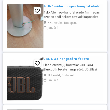
4 db 1méter magas hangfal eladó
4 db Álló nagy hangfal eladó 1m magas
szépen szól.nekem a tv volt kapcsolva
XXI. kerület, Budapest
január 1
JBL GO4 hangszóró fekete
Eladó eredeti,új bontatlan JBL GO4
Bluetooth fekete hangszóró. Jótállási
jegy a dobozon! Adatok: Méret:
III. kerület, Budapest
9,4cmx7,6cmx4,2cm 190g Bluetooth 5,3
január 1
Porálló,vízálló: IP67 4,2W 90Hz - 20000Hz
85dB 7 óra üzemidő +2 óra Boost
funkcióval Átvétel csak személyesen a
lakcímemen,Óbuda 3. ker