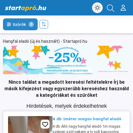
start
apró
.hu
Szűrők
3
Hangfal eladó (új és használt) - Startapró.hu
Nincs találat a megadott keresési feltételekre
Írj be
másik kifejezést vagy egyszerűbb kereséshez használd
a kategóriákat és szűrőket
Hirdetések, melyek érdekelhetnek
4 db 1méter magas hangfal eladó
4 db Álló nagy hangfal eladó 1m magas
szépen szól.nekem a tv volt kapcsolva