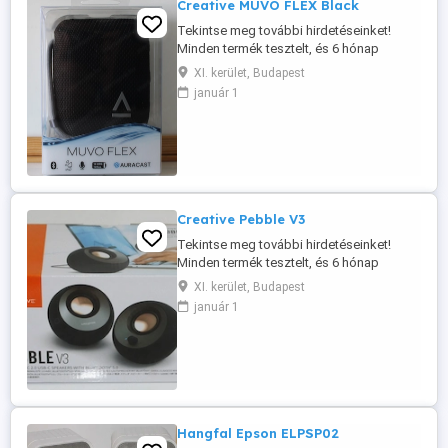
Creative MUVO FLEX Black
Tekintse meg további hirdetéseinket!
Minden termék tesztelt, és 6 hónap
garanciával rendelkezik. A képek a valós
XI. kerület, Budapest
termékeket ábrázolják. Ez a termék:
január 1
FELÚJÍTOTT Csatornák: 1 Teljesítmény:
10 W (csúcs) Csatlakozás: Bluetooth
Frekvenciatartomány: 115 20 000 Hz
Távirányító: NEM Lejátszási idő: 10 óra
Egyéb: ...
Creative Pebble V3
Tekintse meg további hirdetéseinket!
Minden termék tesztelt, és 6 hónap
garanciával rendelkezik. A képek a valós
XI. kerület, Budapest
termékeket ábrázolják. Ez a termék:
január 1
FELÚJÍTOTT Csatornák: 2.0 Teljesítmény:
8 W Csatlakozás: USB, Bluetooth, AUX-in
Frekvenciatartomány: 100 17 000 Hz
Távirányító: NEM Egyéb: High Gain ...
Hangfal Epson ELPSP02