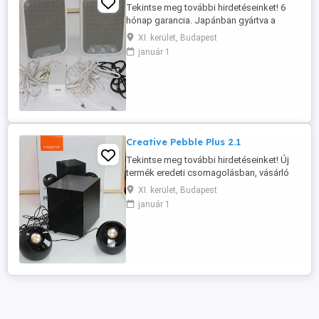
Tekintse meg további hirdetéseinket! 6
hónap garancia. Japánban gyártva a
Seiko Epson Corporation által 2 30 W
XI. kerület, Budapest
maximális teljesítmény, 80 Hz 20 kHz
január 1
Teljes kábelkészlet, tápegység és fali
tartó a csomagban Asztali hangszóróként
is használható Ideális megoldás
kereskedelmi egységek hangosítására,
mivel ...
Creative Pebble Plus 2.1
Tekintse meg további hirdetéseinket! Új
termék eredeti csomagolásban, vásárló
által megvásárolt és visszaküldött termék.
XI. kerület, Budapest
Kiváló ár, jóval a bolti ár alatt. 6 hónap
január 1
garancia. PARAMÉTEREK: Teljesítmény: 8
W Portok: 3,5 mm-es sztereó jack, USB
(tápellátás) Plug and Play Hangszórók: 2
Önálló 4 ...