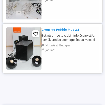
január 1
Teljes kábelkészlet, tápegység és fali
tartó a csomagban Asztali hangszóróként
is használható Ideális megoldás
kereskedelmi egységek hangosítására,
mivel ...
Creative Pebble Plus 2.1
Tekintse meg további hirdetéseinket! Új
termék eredeti csomagolásban, vásárló
által megvásárolt és visszaküldött termék.
XI. kerület, Budapest
Kiváló ár, jóval a bolti ár alatt. 6 hónap
január 1
garancia. PARAMÉTEREK: Teljesítmény: 8
W Portok: 3,5 mm-es sztereó jack, USB
(tápellátás) Plug and Play Hangszórók: 2
Önálló 4 ...