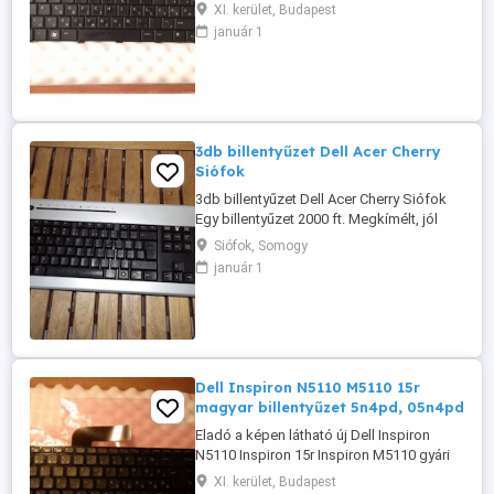
Latitude L13 gyári dell fekete színű (hun)
XI. kerület, Budapest
magyar billentyűzet / magyar billentyű! A
január 1
gombok kissé ki vannak fényesedve
ahogy a képen is látható működésileg
teljesen rendben van! Magyar kiosztású
qwertz billentyűzet Dell Gyári ...
3db billentyűzet Dell Acer Cherry
Siófok
3db billentyűzet Dell Acer Cherry Siófok
Egy billentyűzet 2000 ft. Megkímélt, jól
működő állapotban! Siófokon
Siófok, Somogy
kipróbálható! Vagy előreutalással
január 1
postázhatom! Ne írj! Telefonon vagy
whatsappon érdeklődj! 0 6 7 0 5 3 3 0 0 6 6
Dell Inspiron N5110 M5110 15r
magyar billentyűzet 5n4pd, 05n4pd
Eladó a képen látható új Dell Inspiron
N5110 Inspiron 15r Inspiron M5110 gyári
dell magyar billentyűzet, keyboard, fekete
XI. kerület, Budapest