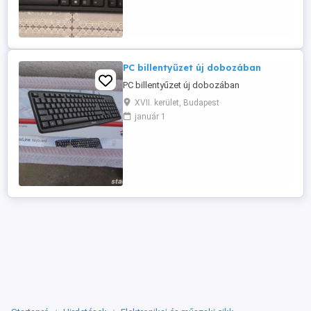
PC billentyűzet új dobozában
PC billentyűzet új dobozában
XVII. kerület, Budapest
január 1