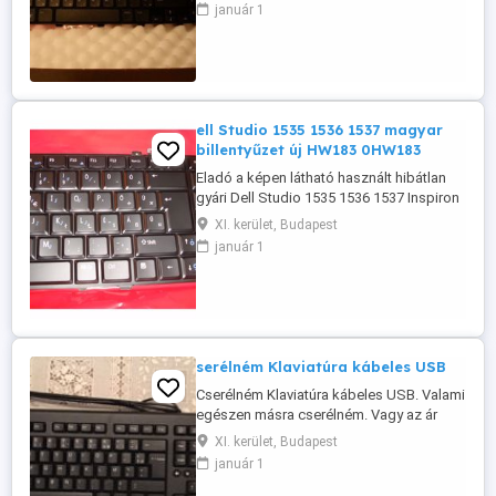
színben! Gyári szám rajta: dp/n 05n4pd ,
január 1
5n4pd Dell short spare part description:
kybd,103,hun,c12sn Dell functional spare
part description: keyboard, 103,
hungary/hungarian, C12sn nsk-dy0sw ...
ell Studio 1535 1536 1537 magyar
billentyűzet új HW183 0HW183
Eladó a képen látható használt hibátlan
gyári Dell Studio 1535 1536 1537 Inspiron
1435 gyári dell magyar billentyűzet,
XI. kerület, Budapest
keyboard, fekete színben! Magyar
január 1
kiosztású Qwertz billentyűzet Gyári szám
rajta Dell dp/n: hw183 , 0hw183
V080925ak Dell short spare part
description: Kybd,87,hun,ils Dell
functional ...
serélném Klaviatúra kábeles USB
Cserélném Klaviatúra kábeles USB. Valami
egészen másra cserélném. Vagy az ár
megegyezés kérdése. Nem használt. #
XI. kerület, Budapest
USB csatlakozós klaviatúra. # USB
január 1
csatlakozós billentyűzet