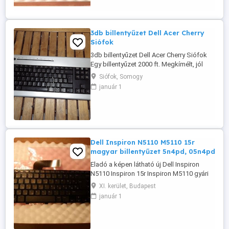
teljesen rendben van! Magyar kiosztású
qwertz billentyűzet Dell Gyári ...
3db billentyűzet Dell Acer Cherry
Siófok
3db billentyűzet Dell Acer Cherry Siófok
Egy billentyűzet 2000 ft. Megkímélt, jól
működő állapotban! Siófokon
Siófok, Somogy
kipróbálható! Vagy előreutalással
január 1
postázhatom! Ne írj! Telefonon vagy
whatsappon érdeklődj! 0 6 7 0 5 3 3 0 0 6 6
Dell Inspiron N5110 M5110 15r
magyar billentyűzet 5n4pd, 05n4pd
Eladó a képen látható új Dell Inspiron
N5110 Inspiron 15r Inspiron M5110 gyári
dell magyar billentyűzet, keyboard, fekete
XI. kerület, Budapest
színben! Gyári szám rajta: dp/n 05n4pd ,
január 1
5n4pd Dell short spare part description:
kybd,103,hun,c12sn Dell functional spare
part description: keyboard, 103,
hungary/hungarian, C12sn nsk-dy0sw ...