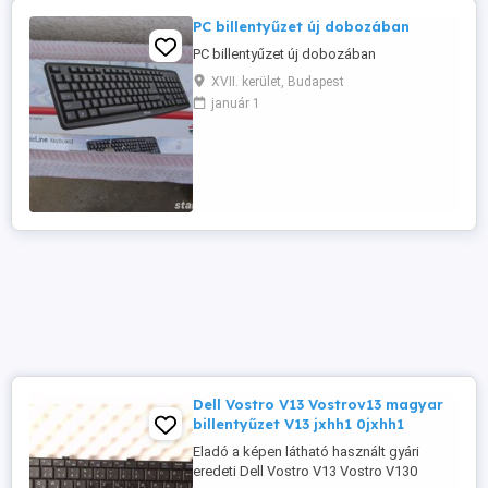
PC billentyűzet új dobozában
PC billentyűzet új dobozában
XVII. kerület, Budapest
január 1
Dell Vostro V13 Vostrov13 magyar
billentyűzet V13 jxhh1 0jxhh1
Eladó a képen látható használt gyári
eredeti Dell Vostro V13 Vostro V130