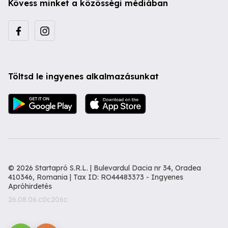
Kövess minket a közösségi médiában
Töltsd le ingyenes alkalmazásunkat
© 2026 Startapró S.R.L. | Bulevardul Dacia nr 34, Oradea
410346, Romania | Tax ID: RO44483373 -
Ingyenes
Apróhirdetés
26.08.06.c0c206c