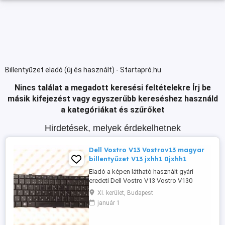
Billentyűzet eladó (új és használt) - Startapró.hu
Nincs találat a megadott keresési feltételekre
Írj be
másik kifejezést vagy egyszerűbb kereséshez használd
a kategóriákat és szűrőket
Hirdetések, melyek érdekelhetnek
Dell Vostro V13 Vostrov13 magyar
billentyűzet V13 jxhh1 0jxhh1
Eladó a képen látható használt gyári
eredeti Dell Vostro V13 Vostro V130
Latitude L13 gyári dell fekete színű (hun)
XI. kerület, Budapest
magyar billentyűzet / magyar billentyű! A
január 1
gombok kissé ki vannak fényesedve
ahogy a képen is látható működésileg