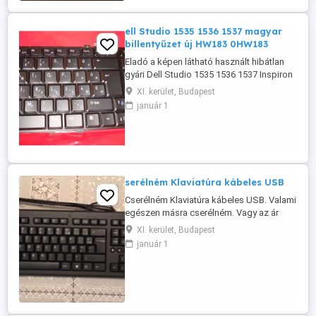
ell Studio 1535 1536 1537 magyar
billentyűzet új HW183 0HW183
Eladó a képen látható használt hibátlan
gyári Dell Studio 1535 1536 1537 Inspiron
1435 gyári dell magyar billentyűzet,
XI. kerület, Budapest
keyboard, fekete színben! Magyar
január 1
kiosztású Qwertz billentyűzet Gyári szám
rajta Dell dp/n: hw183 , 0hw183
V080925ak Dell short spare part
description: Kybd,87,hun,ils Dell
functional ...
serélném Klaviatúra kábeles USB
Cserélném Klaviatúra kábeles USB. Valami
egészen másra cserélném. Vagy az ár
megegyezés kérdése. Nem használt. #
XI. kerület, Budapest
USB csatlakozós klaviatúra. # USB
január 1
csatlakozós billentyűzet