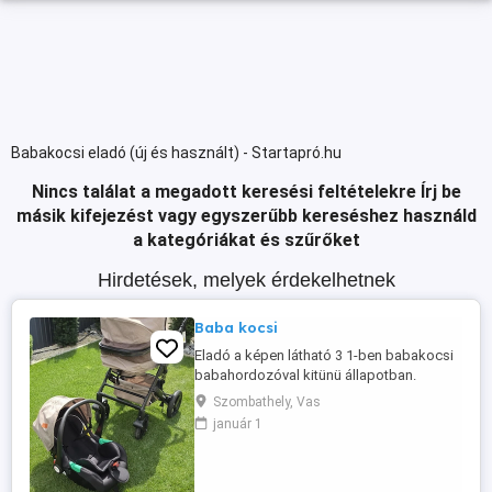
Babakocsi eladó (új és használt) - Startapró.hu
Nincs találat a megadott keresési feltételekre
Írj be
másik kifejezést vagy egyszerűbb kereséshez használd
a kategóriákat és szűrőket
Hirdetések, melyek érdekelhetnek
Baba kocsi
Eladó a képen látható 3 1-ben babakocsi
babahordozóval kitünü állapotban.
Szombathely, Vas
január 1