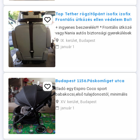
Top Tether rögzítőpánt isofix izofix 3.p
Frontális ütközés ellen védelem BoltiÁr
+ ingyenes beszerelés!!! * Frontális ütközés ell
vagy Nania autós biztonsági gyerekülésekhez 
isofixes gyereküléshez használható! * * Bolti ára
IX. kerület, Budapest
https://www.brendon.hu/britax-romer-top-tethe
január 1
ovcsat-2425601?
gclid=EAIaIQobChMIlv2S2_Dw9QIVDJ53Ch0
* Tulajdonságok * ...
Budapest 1156.Páskomliget utca
Eladó egy Espiro Coco sport
babakocsi,első tulajdonostól, minimális
karcolások.Esővédővel!
XV. kerület, Budapest
január 1