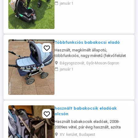
január 1
Többfunkciós babakocsi eladó
Használt, megkímélt állapotú,
többfunkciós, nagy méretű (fekvőfelület
98x33 cm) babakocsi eladó, hozzá
Bágyogszovát, Győr-Moson-Sopron
tartozó mózeskosárral és táskával együtt
január 1
Összecsukható, később sportkocsinak is
használható. Használatból eredően némi
esztétikai hiba van rajta, de funkcióját
tekintve tökéletesen működik. Érdeklődni
...
használt babakocsik eladóak
olcsón
Használt babakocsik eladóak, 2008-
2009es vétel, pár évig használt, azóta
csak raktározva. Egy erős tisztítás rájuk
XV. kerület, Budapest