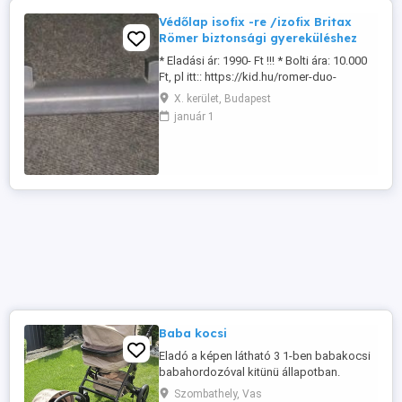
Védőlap isofix -re /izofix Britax
Römer biztonsági gyereküléshez
* Eladási ár: 1990- Ft !!! * Bolti ára: 10.000
Ft, pl itt:: https://kid.hu/romer-duo-
vedolap-isofix-re?site_language= Ha nem
X. kerület, Budapest
isofixesként használjuk a gyerekülést
január 1
akkor lezárhatjuk az izofix csatlakozókat
ezáltal védi az autó bőr-szövet kárpitját. *
* Személyes átvétel előzetes telefonos ...
Baba kocsi
Eladó a képen látható 3 1-ben babakocsi
babahordozóval kitünü állapotban.
Szombathely, Vas