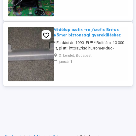
Védőlap isofix -re /izofix Britax
Römer biztonsági gyereküléshez
* Eladási ár: 1990- Ft !!! * Bolti ára: 10.000
Ft, pl itt:: https://kid.hu/romer-duo-
vedolap-isofix-re?site_language= Ha nem
X. kerület, Budapest
isofixesként használjuk a gyerekülést
január 1
akkor lezárhatjuk az izofix csatlakozókat
ezáltal védi az autó bőr-szövet kárpitját. *
* Személyes átvétel előzetes telefonos ...