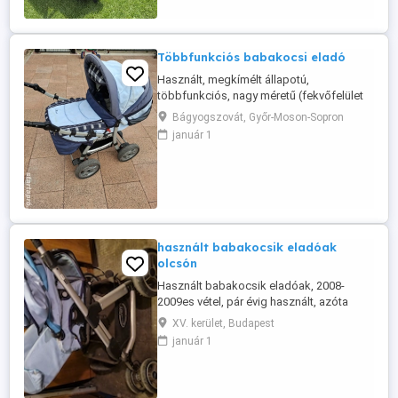
Többfunkciós babakocsi eladó
Használt, megkímélt állapotú,
többfunkciós, nagy méretű (fekvőfelület
98x33 cm) babakocsi eladó, hozzá
Bágyogszovát, Győr-Moson-Sopron
tartozó mózeskosárral és táskával együtt
január 1
Összecsukható, később sportkocsinak is
használható. Használatból eredően némi
esztétikai hiba van rajta, de funkcióját
tekintve tökéletesen működik. Érdeklődni
...
használt babakocsik eladóak
olcsón
Használt babakocsik eladóak, 2008-
2009es vétel, pár évig használt, azóta
csak raktározva. Egy erős tisztítás rájuk
XV. kerület, Budapest
fér, de amúgy működőképesek teljesen,
január 1
több tartozékkal. Irányár 10 000Ft db.
Elhozható időpontegyeztetés után a XV.
kerületből Budapesten. Ugyanitt
etetőszék is elvihető, ahhoz ...