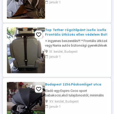
fér, de amúgy működőképesek teljesen,
január 1
több tartozékkal. Irányár 10 000Ft db.
Elhozható időpontegyeztetés után a XV.
kerületből Budapesten. Ugyanitt
etetőszék is elvihető, ahhoz ...
Top Tether rögzítőpánt isofix izofix 3.p
Frontális ütközés ellen védelem BoltiÁr
+ ingyenes beszerelés!!! * Frontális ütközés ell
vagy Nania autós biztonsági gyerekülésekhez 
isofixes gyereküléshez használható! * * Bolti ára
IX. kerület, Budapest
https://www.brendon.hu/britax-romer-top-tethe
január 1
ovcsat-2425601?
gclid=EAIaIQobChMIlv2S2_Dw9QIVDJ53Ch0
* Tulajdonságok * ...
Budapest 1156.Páskomliget utca
Eladó egy Espiro Coco sport
babakocsi,első tulajdonostól, minimális
karcolások.Esővédővel!
XV. kerület, Budapest
január 1