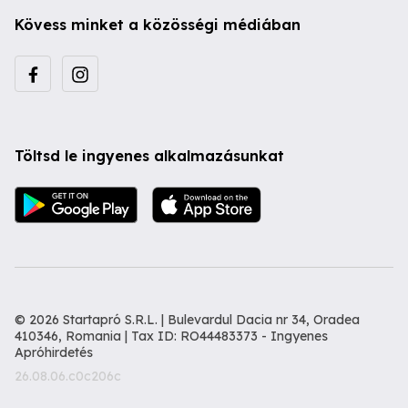
Kövess minket a közösségi médiában
Töltsd le ingyenes alkalmazásunkat
© 2026 Startapró S.R.L. | Bulevardul Dacia nr 34, Oradea
410346, Romania | Tax ID: RO44483373 -
Ingyenes
Apróhirdetés
26.08.06.c0c206c