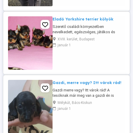
Eladó Yorkshire terrier kölyök
Szerető családi környezetben
nevelkedett, egészséges, játékos és
kiegyensúlyozott Yorkshire terrier kölyök
XVIII. kerület, Budapest
új, felelősségteljes különböző áron eladó,
január 1
gazdáját keresi. A kiskutya: 14 hetes,
korának megfelelő oltásokkal
rendelkezik, mikrochippel ellátott,
rendszeresen féreghajtott jól szocializált.
Kiváló ...
Gazdi, merre vagy? Itt várok rád!
Gazdi merre vagy? Itt várok rád! A
tesóknak már meg van a gazdi én is
várom nagyon az új gazdim! Törpe tacskó
Mélykút, Bács-Kiskun
kiskutya új szerető családjához költözne!
január 1
Szülők a helyszínen megtekinthetőek!
Oltással eü kiskönyvvel rendszeres
féregtelenítéssel vihető! Hívj bátran a
megadott telefonszámon! Én ...