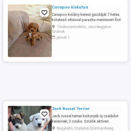
Cavapoo kiskutya
Cavapoo kislány keresi gazdáját 7 hetes
kötelező oltással parazita mentesen! Érd:
06709428927
Törökszentmiklós, Jász-Nagykun-
Szolnok
január 1
Jack Russel Terrier
Jack russel terrier kiskutyák új családot
keresnek, 2 szuka. Szülők aktivan
vadásznak, jól patkányoznak! Családi
Nagykálló, Szabolcs-Szatmár-Bereg