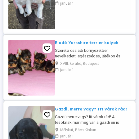
kedvencnek és kotorékebnek is ajánlom.
január 1
Koruknak megfelelő oltással, oltási
kiskönyvvel, parazitamentesen.
Eladó Yorkshire terrier kölyök
Szerető családi környezetben
nevelkedett, egészséges, játékos és
kiegyensúlyozott Yorkshire terrier kölyök
XVIII. kerület, Budapest
új, felelősségteljes különböző áron eladó,
január 1
gazdáját keresi. A kiskutya: 14 hetes,
korának megfelelő oltásokkal
rendelkezik, mikrochippel ellátott,
rendszeresen féreghajtott jól szocializált.
Kiváló ...
Gazdi, merre vagy? Itt várok rád!
Gazdi merre vagy? Itt várok rád! A
tesóknak már meg van a gazdi én is
várom nagyon az új gazdim! Törpe tacskó
Mélykút, Bács-Kiskun
kiskutya új szerető családjához költözne!
január 1