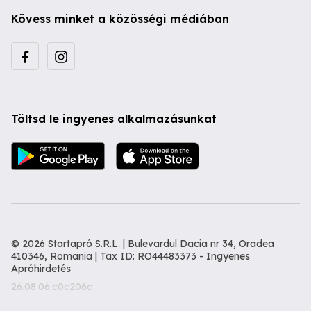
Kövess minket a közösségi médiában
Töltsd le ingyenes alkalmazásunkat
© 2026 Startapró S.R.L. | Bulevardul Dacia nr 34, Oradea
410346, Romania | Tax ID: RO44483373 -
Ingyenes
Apróhirdetés
26.08.06.c0c206c