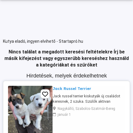
Kutya eladó, ingyen elvihető - Startapró.hu
Nincs találat a megadott keresési feltételekre
Írj be
másik kifejezést vagy egyszerűbb kereséshez használd
a kategóriákat és szűrőket
Hirdetések, melyek érdekelhetnek
Jack Russel Terrier
Jack russel terrier kiskutyák új családot
keresnek, 2 szuka. Szülők aktivan
vadásznak, jól patkányoznak! Családi
Nagykálló, Szabolcs-Szatmár-Bereg
kedvencnek és kotorékebnek is ajánlom.
január 1
Koruknak megfelelő oltással, oltási
kiskönyvvel, parazitamentesen.