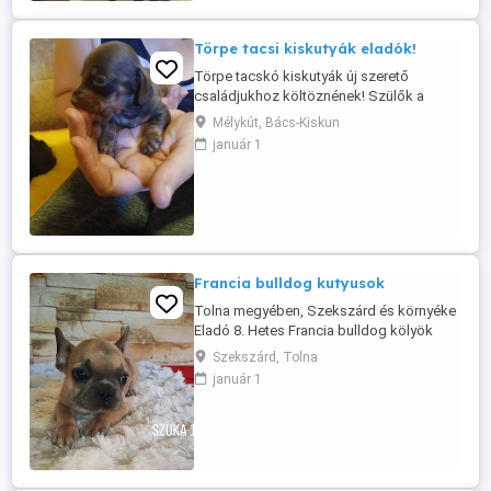
Törpe tacsi kiskutyák eladók!
Törpe tacskó kiskutyák új szerető
családjukhoz költöznének! Szülők a
helyszínen megtekinthetőek! Oltással eü
Mélykút, Bács-Kiskun
kiskönyvvel rendszeres féregtelenítéssel
január 1
vihetőek! Hívj bátran a 06 30 591 13 08
telefonszámon! 2 csoki cser kisfiú 1
fekete cser kisfiú
Francia bulldog kutyusok
Tolna megyében, Szekszárd és környéke
Eladó 8. Hetes Francia bulldog kölyök
kutyusok . Felelőségteljes Gazdikat
Szekszárd, Tolna
keresünk akik szerető otthont tudnak
január 1
biztosítani a kutyusok számára.