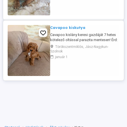
Cavapoo kiskutya
Cavapoo kislány keresi gazdáját 7 hetes
kötelező oltással parazita mentesen! Érd:
06709428927
Törökszentmiklós, Jász-Nagykun-
Szolnok
január 1