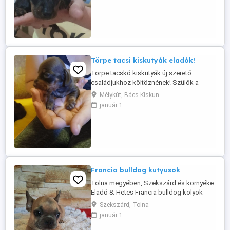
Szülők a helyszínen megtekinthetőek!
Oltással eü kiskönyvvel rendszeres
féregtelenítéssel vihető! Hívj bátran a
megadott telefonszámon! Én ...
Törpe tacsi kiskutyák eladók!
Törpe tacskó kiskutyák új szerető
családjukhoz költöznének! Szülők a
helyszínen megtekinthetőek! Oltással eü
Mélykút, Bács-Kiskun
kiskönyvvel rendszeres féregtelenítéssel
január 1
vihetőek! Hívj bátran a 06 30 591 13 08
telefonszámon! 2 csoki cser kisfiú 1
fekete cser kisfiú
Francia bulldog kutyusok
Tolna megyében, Szekszárd és környéke
Eladó 8. Hetes Francia bulldog kölyök
kutyusok . Felelőségteljes Gazdikat
Szekszárd, Tolna
keresünk akik szerető otthont tudnak
január 1
biztosítani a kutyusok számára.