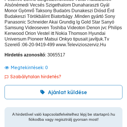
Alsónémedi Vecsés Szigethalom Dunaharaszti Gyál
Monor Gyömrő Taksony Budaörs Dunakeszi Diósd Érd
Budakeszi Törökbálint Biatorbágy .Minden gyártó Sony
Panasonic Schneider Akai Grundig lg Gold Star Sanyó
Samsung Videoseven Toshiba Videoton Denon jvc Philips
Kenwood Orion Vestel itt Nokia Thomson Hyundai
Universum Pioneer Matsui Onkyo tipusait javítjuk.Tv
Szerelő :06-20-9419-499 www.Televizioszerviz.Hu
Hirdetés azonosító
: 3065517
Megtekintések:
0
Szabálytalan hirdetés?
Ajánlat küldése
A hirdetővel való kapcsolatfelvételhez lépj be startapró.hu
fiókodba vagy regisztrálj gyorsan most!