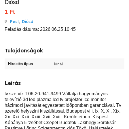
Diósd
1
Ft
Pest
,
Diósd
Feladás dátuma: 2026.06.25 10:45
Tulajdonságok
Hirdetés típus
kínál
Leírás
tv szervíz T:06-20-941-9499 Vállalja hagyományos
televízió 3d led plazma lcd tv projektor lcd monitor
házimozi javítását egyeztetett időpontban garanciával. Tv
szerelő helyszíni kiszállással. Budapest viii. Ix. X. Xi. Xix.
Xx. Xxi. Xxii. Xxiii. Xvii. Xviii. Kerületeiben. Kispest
Kőbánya Erzsébet Csepel Budafok Lakihegy Soroksár
Pestimre Lőrinc Szigetszentmiklós Tököl Halásztelek