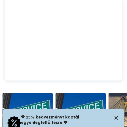
💖 25% kedvezményt kaptál
egyenlegfeltöltésre 💖