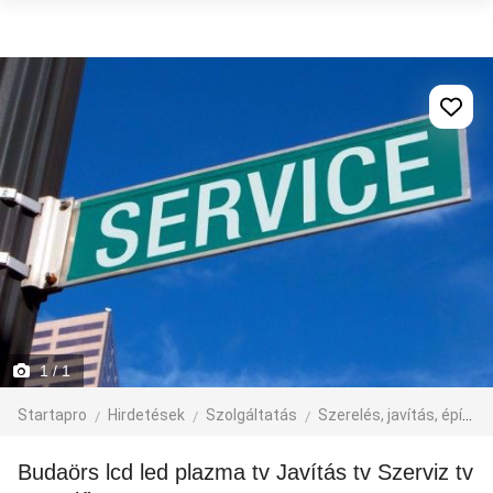
1
/ 1
Startapro
Hirdetések
Szolgáltatás
Szerelés, javítás, építkezés
Budaörs lcd led plazma tv Javítás tv Szerviz tv