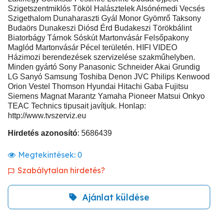
Szigetszentmiklós Tököl Halásztelek Alsónémedi Vecsés
Szigethalom Dunaharaszti Gyál Monor Gyömrő Taksony
Budaörs Dunakeszi Diósd Érd Budakeszi Törökbálint
Biatorbágy Tárnok Sóskút Martonvásár Felsőpakony
Maglód Martonvásár Pécel területén. HIFI VIDEO
Házimozi berendezések szervizelése szakműhelyben.
Minden gyártó Sony Panasonic Schneider Akai Grundig
LG Sanyó Samsung Toshiba Denon JVC Philips Kenwood
Orion Vestel Thomson Hyundai Hitachi Gaba Fujitsu
Siemens Magnat Marantz Yamaha Pioneer Matsui Onkyo
TEAC Technics tipusait javítjuk. Honlap:
http://www.tvszerviz.eu
Hirdetés azonosító
: 5686439
Megtekintések:
0
Szabálytalan hirdetés?
Ajánlat küldése