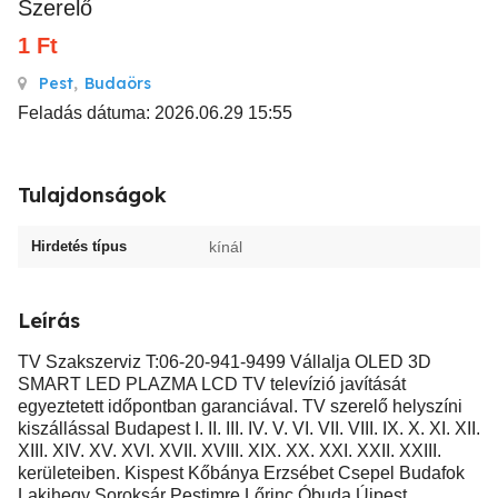
Szerelő
1
Ft
Pest
,
Budaörs
Feladás dátuma: 2026.06.29 15:55
Tulajdonságok
Hirdetés típus
kínál
Leírás
TV Szakszerviz T:06-20-941-9499 Vállalja OLED 3D
SMART LED PLAZMA LCD TV televízió javítását
egyeztetett időpontban garanciával. TV szerelő helyszíni
kiszállással Budapest I. II. III. IV. V. VI. VII. VIII. IX. X. XI. XII.
XIII. XIV. XV. XVI. XVII. XVIII. XIX. XX. XXI. XXII. XXIII.
kerületeiben. Kispest Kőbánya Erzsébet Csepel Budafok
Lakihegy Soroksár Pestimre Lőrinc Óbuda Újpest