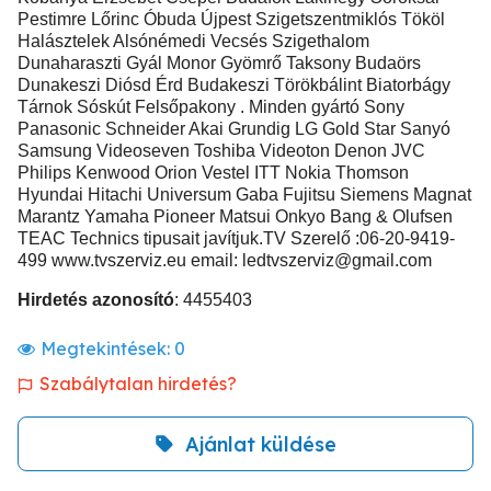
Pestimre Lőrinc Óbuda Újpest Szigetszentmiklós Tököl
Halásztelek Alsónémedi Vecsés Szigethalom
Dunaharaszti Gyál Monor Gyömrő Taksony Budaörs
Dunakeszi Diósd Érd Budakeszi Törökbálint Biatorbágy
Tárnok Sóskút Felsőpakony . Minden gyártó Sony
Panasonic Schneider Akai Grundig LG Gold Star Sanyó
Samsung Videoseven Toshiba Videoton Denon JVC
Philips Kenwood Orion Vestel ITT Nokia Thomson
Hyundai Hitachi Universum Gaba Fujitsu Siemens Magnat
Marantz Yamaha Pioneer Matsui Onkyo Bang & Olufsen
TEAC Technics tipusait javítjuk.TV Szerelő :06-20-9419-
499 www.tvszerviz.eu email:
ledtvszerviz@gmail.com
Hirdetés azonosító
: 4455403
Megtekintések:
0
Szabálytalan hirdetés?
Ajánlat küldése