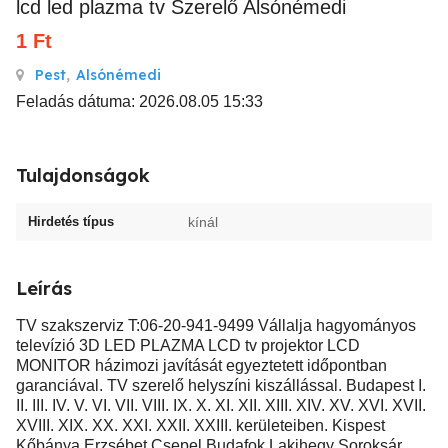
lcd led plazma tv Szerelő Alsónémedi
1
Ft
Pest
,
Alsónémedi
Feladás dátuma: 2026.08.05 15:33
Tulajdonságok
Hirdetés típus
kínál
Leírás
TV szakszerviz T:06-20-941-9499 Vállalja hagyományos
televízió 3D LED PLAZMA LCD tv projektor LCD
MONITOR házimozi javítását egyeztetett időpontban
garanciával. TV szerelő helyszíni kiszállással. Budapest I.
II. III. IV. V. VI. VII. VIII. IX. X. XI. XII. XIII. XIV. XV. XVI. XVII.
XVIII. XIX. XX. XXI. XXII. XXIII. kerületeiben. Kispest
Kőbánya Erzsébet Csepel Budafok Lakihegy Soroksár