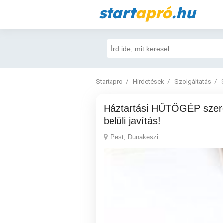
start
apró
.hu
Startapro
Hirdetések
Szolgáltatás
Háztartási HŰTŐGÉP szerelés, 24 órán
belüli javítás!
Pest
,
Dunakeszi