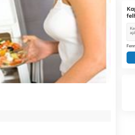
Ka
fe
Fenn