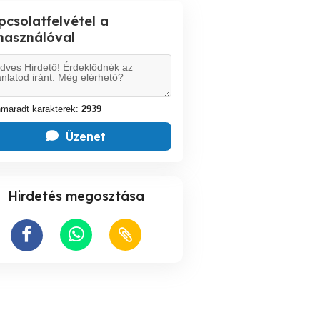
pcsolatfelvétel a
lhasználóval
maradt karakterek:
2939
Üzenet
Hirdetés megosztása