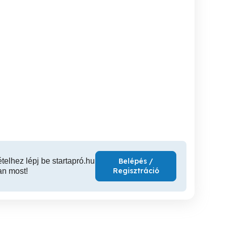
elő -
Mosógép szerelő
Mosógépjavítás,mosógép
ítás, kiszállás, garancia
Dunakeszi
szerel
Dun
Dunakeszi
Dunakeszi
D
ételhez lépj be startapró.hu
Belépés /
Regisztráció
an most!