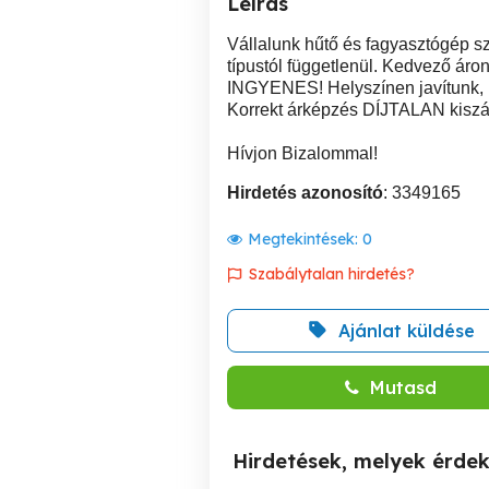
Leírás
Vállalunk hűtő és fagyasztógép sz
típustól függetlenül. Kedvező áron
INGYENES! Helyszínen javítunk, r
Korrekt árképzés DÍJTALAN kiszál
Hívjon Bizalommal!
Hirdetés azonosító
: 3349165
Megtekintések:
0
Szabálytalan hirdetés?
Ajánlat küldése
Mutasd
Hirdetések, melyek érde