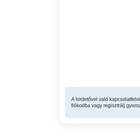
Hűtőjavítás, hűtőszerelés,
Mosogatógépszer
hűtőszerelő Tel: 06 (30) 714
jav
4521
Dunakeszi
A hirdetővel való kapcsolatfelv
fiókodba vagy regisztrálj gyors