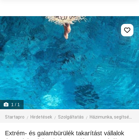
1
/ 1
Startapro
Hirdetések
Szolgáltatás
Házimunka, segítség
Extrém- és galambürülék takarítást vállalok