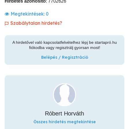
Hirdetés azonosító
: 7702626
Megtekintések:
0
Szabálytalan hirdetés?
A hirdetővel való kapcsolatfelvételhez lépj be startapró.hu
fiókodba vagy regisztrálj gyorsan most!
Belépés / Regisztráció
Róbert Horváth
Összes hirdetés megtekintése