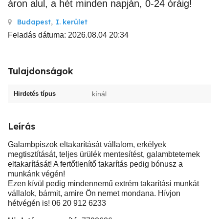
áron alul, a hét minden napján, 0-24 óráig!
Budapest
,
I. kerület
Feladás dátuma: 2026.08.04 20:34
Tulajdonságok
Hirdetés típus
kínál
Leírás
Galambpiszok eltakarítását vállalom, erkélyek
megtisztítását, teljes ürülék mentesítést, galambtetemek
eltakarítását! A fertőtlenítő takarítás pedig bónusz a
munkánk végén!
Ezen kívül pedig mindennemű extrém takarítási munkát
vállalok, bármit, amire Ön nemet mondana. Hívjon
hétvégén is! 06 20 912 6233