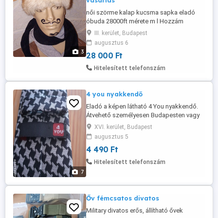
vásárlás
női szörme kalap kucsma sapka eladó
óbuda 28000ft mérete m l Hozzám
személyesen is jöhetsz, vásárlás előtt
III. kerület, Budapest
megnézheted, akár ki is próbálhatod a
augusztus 6
termékeket! személyes átvétel óbudán
3
28 000 Ft
lakcimemen posta kizárolag előre fizetés
után mpl csomagautomatába +3000ft 36
Hitelesített telefonszám
50 104 8272
4 you nyakkendő
Eladó a képen látható 4 You nyakkendő.
Átvehető személyesen Budapesten vagy
postai úton.
XVI. kerület, Budapest
augusztus 5
4 490 Ft
Hitelesített telefonszám
7
Őv fémcsatos divatos
Military divatos erős, állítható ővek