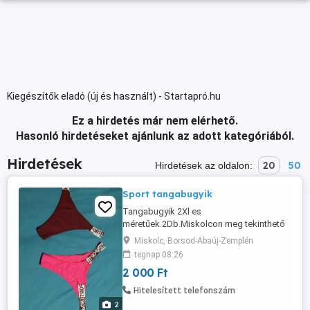
Kiegészítők eladó (új és használt) - Startapró.hu
Ez a hirdetés már nem elérhető.
Hasonló hirdetéseket ajánlunk az adott kategóriából.
Hirdetések
20
50
Hirdetések az oldalon:
Sport tangabugyik
Tangabugyik 2Xl es
méretűek.2Db.Miskolcon meg tekinthető
átvehető személyesen előre egyeztetett
Miskolc, Borsod-Abaúj-Zemplén
időpontban. Nem postázok automatázok
tegnap 08:26
vagy viszem sehová.Ár a kettőre
2 000 Ft
vonatkozik
Hitelesített telefonszám
2