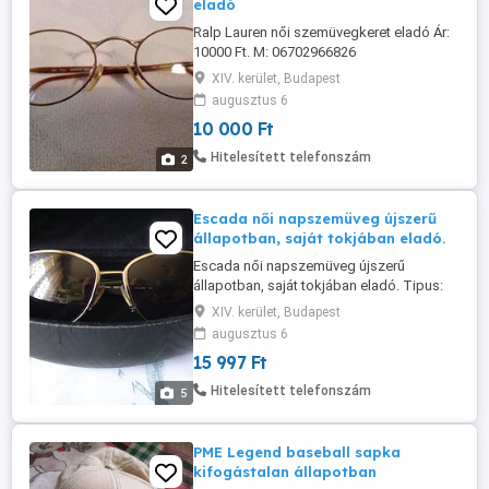
eladó
Ralp Lauren női szemüvegkeret eladó Ár:
10000 Ft. M: 06702966826
XIV. kerület, Budapest
augusztus 6
10 000 Ft
Hitelesített telefonszám
2
Escada női napszemüveg újszerű
állapotban, saját tokjában eladó.
Escada női napszemüveg újszerű
állapotban, saját tokjában eladó. Tipus:
SES719
XIV. kerület, Budapest
augusztus 6
15 997 Ft
Hitelesített telefonszám
5
PME Legend baseball sapka
kifogástalan állapotban