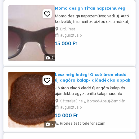
Momo design Titan napszemüveg.
Momo design napszemüveg vadi új. Autó
kedvelők, ti ismeritek biztos ezt a márkát,
mint kormányt, felnit gyártó cég a
Érd, Pest
csúcskategóriából. Szemüvegből se kell
augusztus 6
szégyenkezniük. Keret Titániumból, szár
15 000 Ft
műanyag, 100 %UV Védelem (UV400)
Momo napszemüvegeket 100-280 Euro
között találsz. Ennyiért egy üres Titánium
7
...
Lesz még hideg! Olcsó áron eladó
új angóra kalap- ajándék kalappal!
Jó áron eladó eladó új angóra kalap és
ajándékba egy zsenília kalap hasonló
méretekkel, mint a barna. Füst és
Sátoraljaújhely, Borsod-Abaúj-Zemplén
szőrmentes lakásban vár az új gazdájára
augusztus 6
mindkettő. Miért? Mert a régi tulaj sapkára
10 000 Ft
váltott. Ajándékba kapott, új és
használatlan csokoládébarna angora
Hitelesített telefonszám
7
kalap. Méretjelzés nélküli, kb-56-os. ...