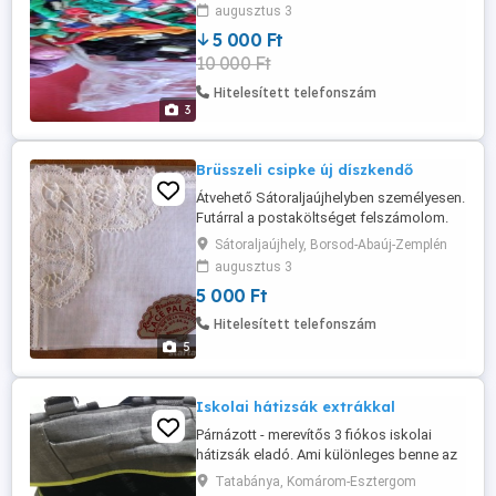
augusztus 3
5 000 Ft
10 000 Ft
Hitelesített telefonszám
3
Brüsszeli csipke új díszkendő
Átvehető Sátoraljaújhelyben személyesen.
Futárral a postaköltséget felszámolom.
MPL előreutalással! Brüsszeli csipkés
Sátoraljaújhely, Borsod-Abaúj-Zemplén
zsebkendő, eredeti belga csipke
augusztus 3
díszítésű kendő, zsebkendő, díszkendő,
5 000 Ft
vagy kis terítő. Új, a fotózás miatt
kibontva. A címke a csomagoláson
Hitelesített telefonszám
fotózva. 22x22 cm méretű. Gyönyörű,
5
eredeti ...
Iskolai hátizsák extrákkal
Párnázott - merevítős 3 fiókos iskolai
hátizsák eladó. Ami különleges benne az
a Neon világítás, mely állítható többféle
Tatabánya, Komárom-Esztergom
funkcióval.Állapota újszerű.