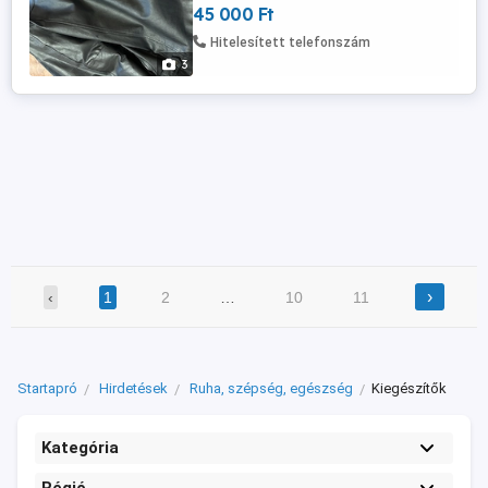
45 000 Ft
Hitelesített telefonszám
3
›
‹
1
2
…
10
11
Startapró
Hirdetések
Ruha, szépség, egészség
Kiegészítők
Kategória