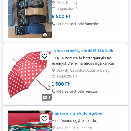
Pécs, Baranya
augusztus 4
8 500 Ft
Hitelesített telefonszám
2
..Női esernyők, eladók! 1500 db
... Új : Automata fa botfogantyús női
esernyők ,fehér narancssárga karikás
.........piros elfogyott!! 30 db egyben, vagy
Székely, Szabolcs-Szatmár-Bereg
külön eladó. Szép, erős. Ár....1500
augusztus 3
db,....Megegyezünk!.......Hurkatöltő 4500
1 500 Ft
ft........Úgyanitt... 20 db 38-40 női , kék
farmernadrág új 1000 Ft db
Hitelesített telefonszám
1
Hímzőcérna eladó egyben
Hímzőcérna egyben eladó,
XVII. kerület, Budapest