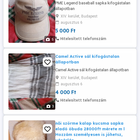
PME Legend baseball sapka kifogástalan
állapotban
XIV. kerület, Budapest
augusztus 6
5 000 Ft
Hitelesített telefonszám
5
Camel Active sál kifogástalan
állapotban
Camel Active sál kifogástalan állapotban
XIV. kerület, Budapest
augusztus 6
4 000 Ft
Hitelesített telefonszám
3
női szörme kalap kucsma sapka
eladó óbuda 28000ft mérete m l
Hozzám személyesen is jöhetsz,