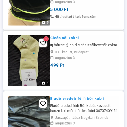
augusztus 3
5 000 Ft
Hitelesített telefonszám
5
Cicás női zokni
1
Írj bátran! ;) Zöld cicás szálkeverék zokni.
XXI. kerület, Budapest
augusztus 3
499 Ft
1
Eladó eredeti férfi bőr kab t
Eladó eredeti férfi Bőr kabát kevesett
haszn lt xl méret érdeklődni 06707409131
Jászapáti, Jász-Nagykun-Szolnok
augusztus 3