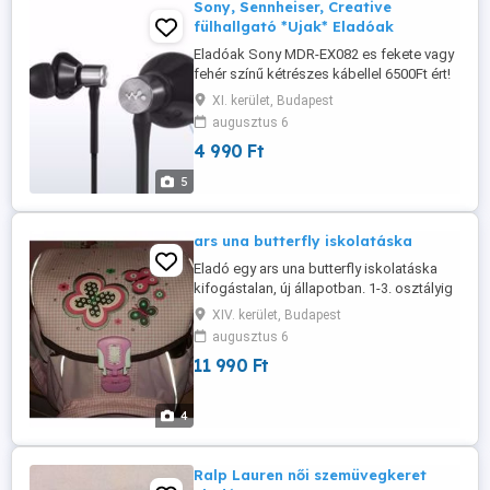
Sony, Sennheiser, Creative
fülhallgató *Ujak* Eladóak
Eladóak Sony MDR-EX082 es fekete vagy
fehér színű kétrészes kábellel 6500Ft ért!
Mindegyik fülhallgató teljesen uj, illetve
XI. kerület, Budapest
fülbedugos fajtájúak! Szinte bármilyen
augusztus 6
fülhallgató beszerezését vállalom!
4 990 Ft
Budapesten személyesen átvehető vagy
postai küldemény az ország bármely
5
előreutalás után vagy utánvétel ...
ars una butterfly iskolatáska
Eladó egy ars una butterfly iskolatáska
kifogástalan, új állapotban. 1-3. osztályig
Gerincbarát hátkiképzés, párnázott
XIV. kerület, Budapest
csípőrész Több ponton állítható, puha
augusztus 6
vállpántok Rendkívül könnyű Mindössze 1
11 990 Ft
kg! Mérete: 360x380x290 mm Tartós, erős
anyagból, megerősített alsó résszel Belül
textil elválasztó elem ...
4
Ralp Lauren női szemüvegkeret