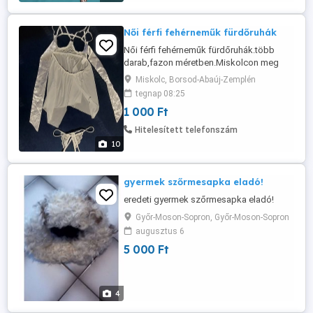
Női férfi fehérneműk fürdőruhák
Női férfi fehérneműk fürdőruhák.több
darab,fazon méretben.Miskolcon meg
tekinthető átvehető személyesen elöre
Miskolc, Borsod-Abaúj-Zemplén
eggyeztetett időpontban Nem postázok
tegnap 08:25
automatázok vagy viszem sehová.Ár, meg
1 000 Ft
eggyezés szerint daradtól függően 1000
ft tól>.Viberen elérhető vagyok
Hitelesített telefonszám
10
gyermek szőrmesapka eladó!
eredeti gyermek szőrmesapka eladó!
Győr-Moson-Sopron, Győr-Moson-Sopron
augusztus 6
5 000 Ft
4