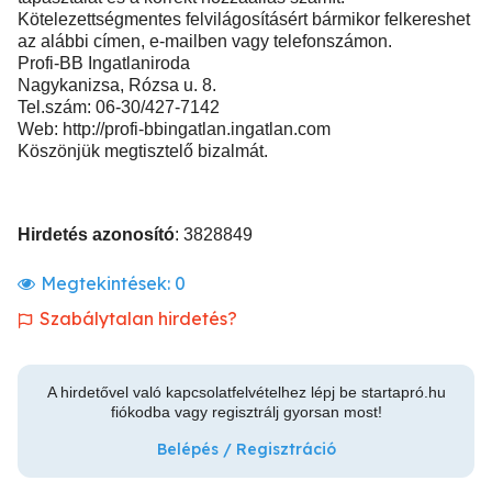
Kötelezettségmentes felvilágosításért bármikor felkereshet
az alábbi címen, e-mailben vagy telefonszámon.
Profi-BB Ingatlaniroda
Nagykanizsa, Rózsa u. 8.
Tel.szám: 06-30/427-7142
Web: http://profi-bbingatlan.ingatlan.com
Köszönjük megtisztelő bizalmát.
Hirdetés azonosító
: 3828849
Megtekintések:
0
Szabálytalan hirdetés?
A hirdetővel való kapcsolatfelvételhez lépj be startapró.hu
fiókodba vagy regisztrálj gyorsan most!
Belépés / Regisztráció