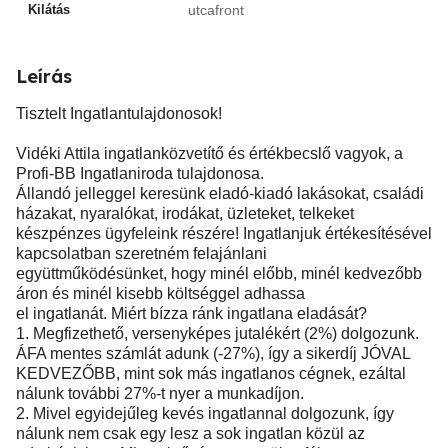
Kilátás
utcafront
Leírás
Tisztelt Ingatlantulajdonosok!
Vidéki Attila ingatlanközvetítő és értékbecslő vagyok, a
Profi-BB Ingatlaniroda tulajdonosa.
Állandó jelleggel keresünk eladó-kiadó lakásokat, családi
házakat, nyaralókat, irodákat, üzleteket, telkeket
készpénzes ügyfeleink részére! Ingatlanjuk értékesítésével
kapcsolatban szeretném felajánlani
együttműködésünket, hogy minél előbb, minél kedvezőbb
áron és minél kisebb költséggel adhassa
el ingatlanát. Miért bízza ránk ingatlana eladását?
1. Megfizethető, versenyképes jutalékért (2%) dolgozunk.
ÁFA mentes számlát adunk (-27%), így a sikerdíj JÓVAL
KEDVEZŐBB, mint sok más ingatlanos cégnek, ezáltal
nálunk további 27%-t nyer a munkadíjon.
2. Mivel egyidejűleg kevés ingatlannal dolgozunk, így
nálunk nem csak egy lesz a sok ingatlan közül az