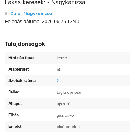
Lakás keresek: - Nagykanizsa
Zala
,
Nagykanizsa
Feladás dátuma: 2026.06.25 12:40
Tulajdonságok
Hirdetés típus
keres
Alapterület
55
Szobák száma
2
Jelleg
tégla építésű
Állapot
újszerű
Fűtés
gáz cirkó
Emelet
első emeleti