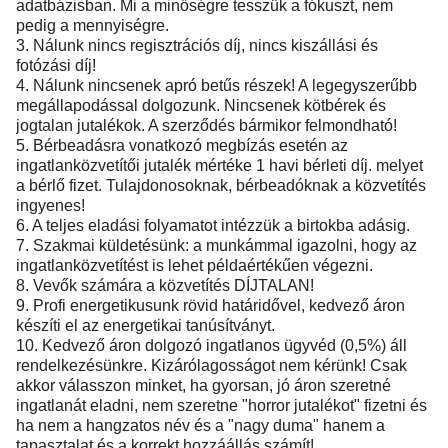
adatbázisban. Mi a minőségre tesszük a fókuszt, nem
pedig a mennyiségre.
3. Nálunk nincs regisztrációs díj, nincs kiszállási és
fotózási díj!
4. Nálunk nincsenek apró betűs részek! A legegyszerűbb
megállapodással dolgozunk. Nincsenek kötbérek és
jogtalan jutalékok. A szerződés bármikor felmondható!
5. Bérbeadásra vonatkozó megbízás esetén az
ingatlanközvetítői jutalék mértéke 1 havi bérleti díj. melyet
a bérlő fizet. Tulajdonosoknak, bérbeadóknak a közvetítés
ingyenes!
6. A teljes eladási folyamatot intézzük a birtokba adásig.
7. Szakmai küldetésünk: a munkámmal igazolni, hogy az
ingatlanközvetítést is lehet példaértékűen végezni.
8. Vevők számára a közvetítés DÍJTALAN!
9. Profi energetikusunk rövid határidővel, kedvező áron
készíti el az energetikai tanúsítványt.
10. Kedvező áron dolgozó ingatlanos ügyvéd (0,5%) áll
rendelkezésünkre. Kizárólagosságot nem kérünk! Csak
akkor válasszon minket, ha gyorsan, jó áron szeretné
ingatlanát eladni, nem szeretne "horror jutalékot" fizetni és
ha nem a hangzatos név és a "nagy duma" hanem a
tapasztalat és a korrekt hozzáállás számít!