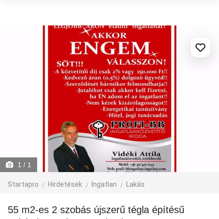
1
/ 1
Startapro
Hirdetések
Ingatlan
Lakás
55 m2-es 2 szobás újszerű tégla építésű