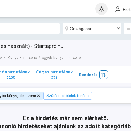
nhirdetések
Céges hirdetések
Rendezés
Fió
1150
332
 és használt) - Startapró.hu
dő
Könyv, Film, Zene
egyéb könyv, film, zene
ánhirdetések
Céges hirdetések
Rendezés
1150
332
yéb könyv, film, zene
Szűrési feltételek törlése
Ez a hirdetés már nem elérhető.
sonló hirdetéseket ajánlunk az adott kategóriáb