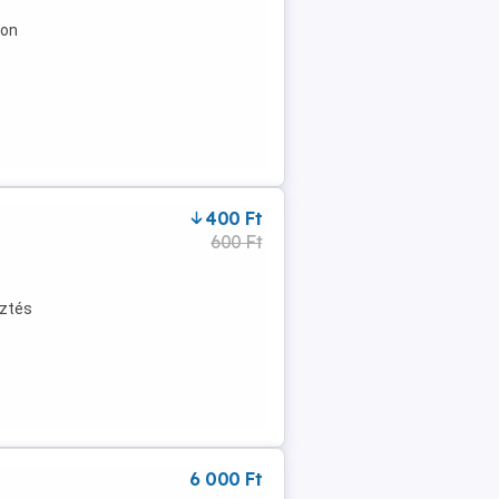
jon
400 Ft
600 Ft
sztés
6 000 Ft