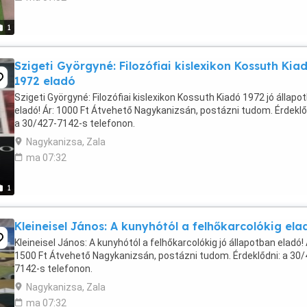
1
Szigeti Györgyné: Filozófiai kislexikon Kossuth Kia
1972 eladó
Szigeti Györgyné: Filozófiai kislexikon Kossuth Kiadó 1972 jó állapo
eladó! Ár: 1000 Ft Átvehető Nagykanizsán, postázni tudom. Érdeklő
a 30/427-7142-s telefonon.
Nagykanizsa, Zala
ma 07:32
1
Kleineisel János: A kunyhótól a felhőkarcolókig ela
Kleineisel János: A kunyhótól a felhőkarcolókig jó állapotban eladó! 
1500 Ft Átvehető Nagykanizsán, postázni tudom. Érdeklődni: a 30/
7142-s telefonon.
Nagykanizsa, Zala
ma 07:32