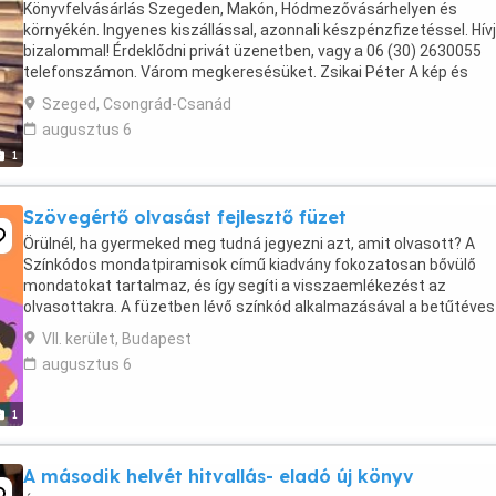
Könyvfelvásárlás Szegeden, Makón, Hódmezővásárhelyen és
környékén. Ingyenes kiszállással, azonnali készpénzfizetéssel. Hív
bizalommal! Érdeklődni privát üzenetben, vagy a 06 (30) 2630055
telefonszámon. Várom megkeresésüket. Zsikai Péter A kép és
feltüntetett ár, csak illusztráció, a hirdetéshez ...
Szeged, Csongrád-Csanád
augusztus 6
1
Szövegértő olvasást fejlesztő füzet
Örülnél, ha gyermeked meg tudná jegyezni azt, amit olvasott? A
Színkódos mondatpiramisok című kiadvány fokozatosan bővülő
mondatokat tartalmaz, és így segíti a visszaemlékezést az
olvasottakra. A füzetben lévő színkód alkalmazásával a betűtéve
is megszüntethető. A kiadvány öt nehézségi szinten fejleszti ...
VII. kerület, Budapest
augusztus 6
1
A második helvét hitvallás- eladó új könyv