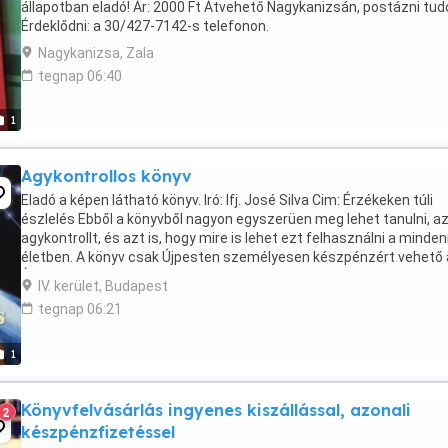
állapotban eladó! Ár: 2000 Ft Átvehető Nagykanizsán, postázni tu
Érdeklődni: a 30/427-7142-s telefonon.
Nagykanizsa, Zala
tegnap 06:40
1
Agykontrollos könyv
Eladó a képen látható könyv. Iró: Ifj. José Silva Cim: Érzékeken túli
észlelés Ebből a könyvből nagyon egyszerüen meg lehet tanulni, a
agykontrollt, és azt is, hogy mire is lehet ezt felhasználni a minde
életben. A könyv csak Újpesten személyesen készpénzért vehető 
Én úgy tudom, hogy ezt a ...
IV. kerület, Budapest
tegnap 06:21
1
Könyvfelvásárlás ingyenes kiszállással, azonali
2
készpénzfizetéssel