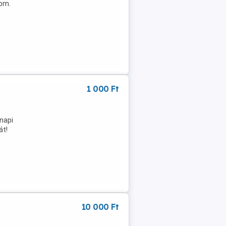
dom.
1 000 Ft
z
nnapi
át!
10 000 Ft