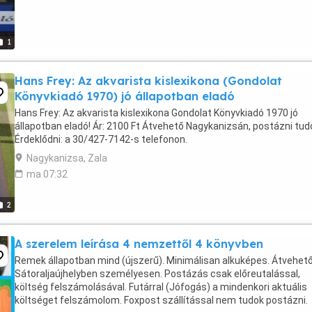
1
Hans Frey: Az akvarista kislexikona (Gondolat
Könyvkiadó 1970) jó állapotban eladó
Hans Frey: Az akvarista kislexikona Gondolat Könyvkiadó 1970 jó
állapotban eladó! Ár: 2100 Ft Átvehető Nagykanizsán, postázni tu
Érdeklődni: a 30/427-7142-s telefonon.
Nagykanizsa, Zala
ma 07:32
2
A szerelem leírása 4 nemzettől 4 könyvben
Remek állapotban mind (újszerű). Minimálisan alkuképes. Átvehet
Sátoraljaújhelyben személyesen. Postázás csak előreutalással,
költség felszámolásával. Futárral (Jófogás) a mindenkori aktuális
költséget felszámolom. Foxpost szállítással nem tudok postázni.