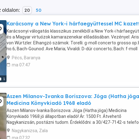
 oldalon:
20
50
Karácsony a New York-i hárfaegyüttessel MC kazet
Karácsonyi válogatás klasszikus zenékből a New York-i hárfaegyü
és a Magyar virtuózok kamarazenekar előadásában. Vezényel: Aris
von Würtzler. Elhangzó számok: Torelli: g-moll concerto grosso op.
no.6; Bach-Gounod: Ave Maria; Vivaldi: D-dúr concerto; Bach: f-moll
concerto; Handel: F-dúr concerto; ...
Pécs, Baranya
ma 07:47
1
Aszen Milanov-Ivanka Boriszova: Jóga (Hatha jóga
Medicina Könyvkiadó 1968 eladó
Aszen Milanov-Ivanka Boriszova: Jóga (Hatha jóga) Medicina
Könyvkiadó 1968 jó állapotban eladó! Ár: 1500 Ft. Átvehető
Nagykanizsán, postázni tudom. Érdeklődni: a 30/427-7142-s telefo
Nagykanizsa, Zala
ma 07:32