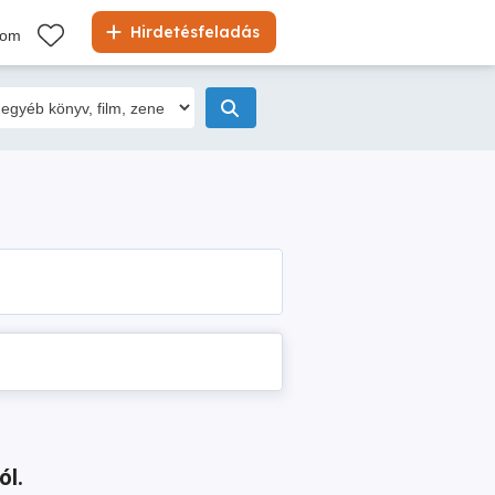
Hirdetésfeladás
kom
ól.