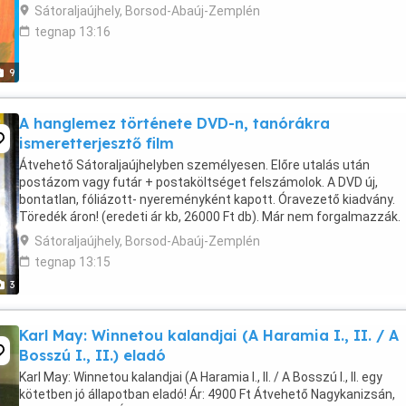
Muhammad an-Nefzawi: Az illatos kert Li Jü- ...
Sátoraljaújhely, Borsod-Abaúj-Zemplén
tegnap 13:16
9
A hanglemez története DVD-n, tanórákra
ismeretterjesztő film
Átvehető Sátoraljaújhelyben személyesen. Előre utalás után
postázom vagy futár + postaköltséget felszámolok. A DVD új,
bontatlan, fóliázott- nyereményként kapott. Óravezető kiadvány.
Töredék áron! (eredeti ár kb, 26000 Ft db). Már nem forgalmazzák.
Sátoraljaújhely, Borsod-Abaúj-Zemplén
tegnap 13:15
3
Karl May: Winnetou kalandjai (A Haramia I., II. / A
Bosszú I., II.) eladó
Karl May: Winnetou kalandjai (A Haramia I., II. / A Bosszú I., II. egy
kötetben jó állapotban eladó! Ár: 4900 Ft Átvehető Nagykanizsán,