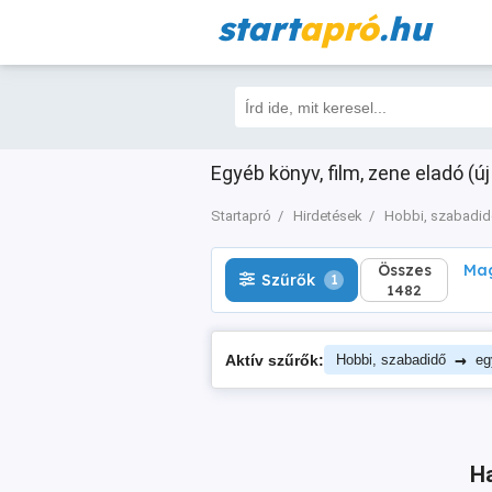
start
apró
.hu
Összes
Magá
Szűrők
1
1482
Egyéb könyv, film, zene eladó (új
Startapró
Hirdetések
Hobbi, szabadi
Összes
Mag
Szűrők
1
1482
→
Aktív szűrők:
Hobbi, szabadidő
eg
Ha