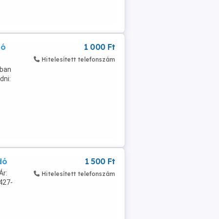
dó
1 000 Ft
Hitelesített telefonszám
tban
dni:
dó
1 500 Ft
Ár:
Hitelesített telefonszám
427-