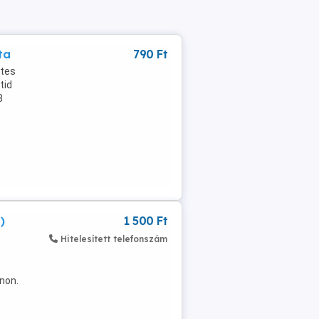
ta
790 Ft
ttes
tid
8
)
1 500 Ft
Hitelesített telefonszám
non.