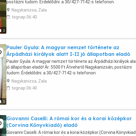
postázni tudom. Érdeklődni: a 30/427-7142-s telefonon.
Nagykanizsa, Zala
tegnap 06:40
1
Pauler Gyula: A magyar nemzet története az
Árpádházi királyok alatt I-II jó állapotban eladó
Pauler Gyula: A magyar nemzet története az Árpádházi királyok alatt
jó állapotban eladó! Ár: 5500 Ft Átvehető Nagykanizsán, postázni
tudom. Érdeklődni: a 30/427-7142-s telefonon.
Nagykanizsa, Zala
tegnap 06:40
1
Giovanni Caselli: A római kor és a korai középkor
(Corvina Könyvkiadó) eladó
Giovanni Caselli: A római kor és a korai középkor (Corvina Könyvkiad