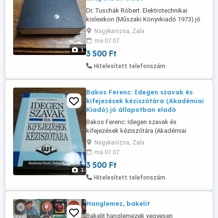
Dr. Tuschák Róbert: Elektrotechnikai
kislexikon (Műszaki Könyvkiadó 1973) jó
állapotban eladó. Ár: 3500 Ft Átvehető
Nagykanizsa, Zala
Nagykanizsán, postázni tudom.
ma 07:07
Érdeklődni: a 30/427-7142-s telefonon.
1
3 500 Ft
Hitelesített telefonszám
Bakos Ferenc: Idegen szavak és
kifejezések kéziszótára (Akadémiai
Kiadó) jó állapotban eladó
Bakos Ferenc: Idegen szavak és
kifejezések kéziszótára (Akadémiai
Kiadó) jó állapotban eladó! Ár: 3500 Ft
Nagykanizsa, Zala
Átvehető Nagykanizsán, postázni tudom.
ma 07:07
Érdeklődni: a 30/427-7142-s telefonon.
3 500 Ft
1
Hitelesített telefonszám
Hanglemez, bakelit
Bakelit hanglemezek vegyesen