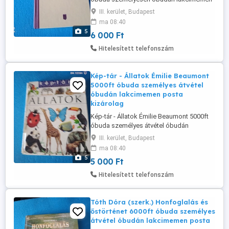
posta kizárolag előre fizetés után mpl
III. kerület, Budapest
csomagautomatába +3000ft
ma 08:40
36501048272 36209491288 Sík Sándor
5
6 000 Ft
(18891963) nevét hallva elsősorban versei
jutnak eszünkbe. Azt azonban kevesen
Hitelesített telefonszám
tudják, hogy pályája elején a széppróza
műfajában ...
Kép-tár - Állatok Émilie Beaumont
5000ft óbuda személyes átvétel
óbudán lakcimemen posta
kizárolag
Kép-tár - Állatok Émilie Beaumont 5000ft
óbuda személyes átvétel óbudán
lakcimemen posta kizárolag előre fizetés
III. kerület, Budapest
után mpl csomagautomatába +3000ft
ma 08:40
36209491288 36501048272
5
5 000 Ft
Hitelesített telefonszám
Tóth Dóra (szerk.) Honfoglalás és
őstörténet 6000ft óbuda személyes
átvétel óbudán lakcimemen posta