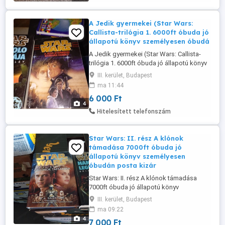
Ferenc (vocoder); Dés László (szaxofon);
...
A Jedik gyermekei (Star Wars:
Callista-trilógia 1. 6000ft óbuda jó
állapotú könyv személyesen óbudá
A Jedik gyermekei (Star Wars: Callista-
trilógia 1. 6000ft óbuda jó állapotú könyv
személyesen óbudán posta kizárolag
III. kerület, Budapest
előre fizetés után mpl
ma 11:44
csomagautomatába +3000ft 36 50 104
6 000 Ft
8272 A hajdani Birodalom egyik
4
legördögibb találmánya egy gigantikus,
Hitelesített telefonszám
automatizált harcállomás volt, amit egy
fejlett mesterséges ...
Star Wars: II. rész A klónok
támadása 7000ft óbuda jó
állapotú könyv személyesen
óbudán posta kizár
Star Wars: II. rész A klónok támadása
7000ft óbuda jó állapotú könyv
személyesen óbudán posta kizárolag
III. kerület, Budapest
előre fizetés után mpl
ma 09:22
csomagautomatába +3000ft 36 50 104
4
7 000 Ft
8272