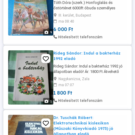
Tóth Dóra (szerk.) Honfoglalás és
őstörténet 6000ft óbuda személyes
átvétel óbudán lakcimemen posta
III. kerület, Budapest
kizárolag előre fizetés után mpl
ma 08:40
csomagautomatába +3000ft
6 000 Ft
36209491288 36501048272
9
Hitelesített telefonszám
Rideg Sándor: Indul a bakterház
1992 eladó
Rideg Sándor: Indul a bakterház 1992 jó
állapotban eladó! Ár: 1800 Ft Átvehető
Nagykanizsán, postázni tudom.
Nagykanizsa, Zala
Érdeklődni: a 30/427-7142-s telefonon.
ma 07:07
1 800 Ft
Hitelesített telefonszám
1
Dr. Tuschák Róbert:
Elektrotechnikai kislexikon
(Műszaki Könyvkiadó 1973) jó
állapotban eladó