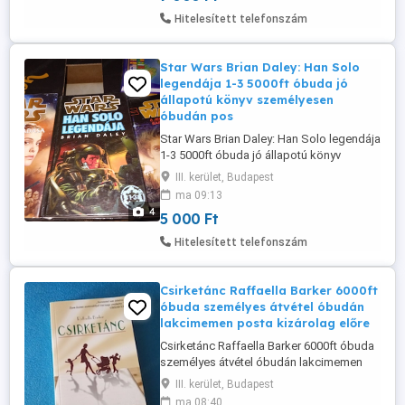
Hitelesített telefonszám
Star Wars Brian Daley: Han Solo
legendája 1-3 5000ft óbuda jó
állapotú könyv személyesen
óbudán pos
Star Wars Brian Daley: Han Solo legendája
1-3 5000ft óbuda jó állapotú könyv
személyesen óbudán posta kizárolag
III. kerület, Budapest
előre fizetés után mpl
ma 09:13
csomagautomatába +3000ft 36 50 104
4
5 000 Ft
8272 Valahol, egy messzi-messz
galaxisban... ... él egy csempész, aki vuki
Hitelesített telefonszám
tettestársával semmibe veszi az elnyomó
Birodalom és ...
Csirketánc Raffaella Barker 6000ft
óbuda személyes átvétel óbudán
lakcimemen posta kizárolag előre
Csirketánc Raffaella Barker 6000ft óbuda
személyes átvétel óbudán lakcimemen
posta kizárolag előre fizetés után mpl
III. kerület, Budapest
csomagautomatába +3000ft
ma 08:40