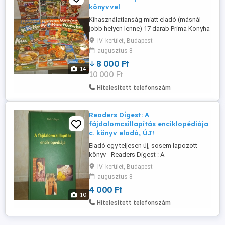
könyvvel
Kihasználatlanság miatt eladó (másnál
jobb helyen lenne) 17 darab Príma Konyha
magazin. 2003-2006-os kiadás. Tökéletes
IV. kerület, Budapest
állapotúak, csak megvettem őket.
augusztus 8
Továbbá van még a csomagban 2 db.
8 000 Ft
Meglepetés karcsúsító különszám, 1 db.
14
10 000 Ft
Tina újság, 1 db. Kiskegyed konyhája, 1
Rama házi sütemények receptfüzet, ...
Hitelesített telefonszám
Readers Digest: A
fájdalomcsillapítás enciklopédiája
c. könyv eladó, ÚJ!
Eladó egy teljesen új, sosem lapozott
könyv - Readers Digest : A
fájdalomcsillapítás enciklopédiája
IV. kerület, Budapest
címmel. Színes fotókkal, ábrákkal
augusztus 8
gazdagon illusztrálva. Kemény kötésű.
4 000 Ft
Újpesten átvehető, vagy Foxpost szállítás
10
kérhető.
Hitelesített telefonszám