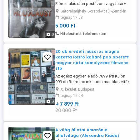
Előre utalás után postázom vagy futár+
postaköltséget felszámolok. A DVD új,
Sátoraljaújhely, Borsod-Abaúj-Zemplén
bontatlan, fóliázott- nyereményként
tegnap 17:08
kapott. Óravezető kiadvány. Töredék áron!
5 000 Ft
(eredeti ár kb, 26000 Ft db). Már nem
forgalmazzák.
Hitelesített telefonszám
3
20 db eredeti műsoros magnó
kazetta Retro kabaré pop operett
magyar nóta komolyzene filmzene
stb
Az egész egyben eladó 7899 ért! Külön
999 db Retro mc mk audio manókazetták
vegyesen magnokazetta: kabaré, pop,
X. kerület, Budapest
operett, magyar nóta, komolyzene,
tegnap 12:04
filmzene stb. - Princess - Hegedűvarázs
3
7 899 Ft
Violin magic -Gregorian - Masters of chant
20 000 Ft
capter - La grande classica - Beethoven -
Conterto oer piano No5 ...
A világ állatai Amazónia
állatvilága (Alexandra Kiadó)