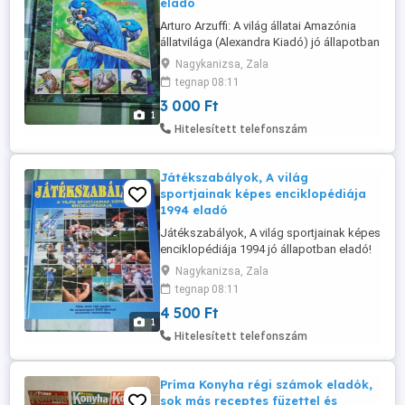
eladó
Arturo Arzuffi: A világ állatai Amazónia
állatvilága (Alexandra Kiadó) jó állapotban
eladó! Ár: 3000 Ft Átvehető Nagykanizsán,
Nagykanizsa, Zala
postázni tudom. Érdeklődni: a 30/427-
tegnap 08:11
7142-s telefonon.
3 000 Ft
1
Hitelesített telefonszám
Játékszabályok, A világ
sportjainak képes enciklopédiája
1994 eladó
Játékszabályok, A világ sportjainak képes
enciklopédiája 1994 jó állapotban eladó!
Ár: 4500 Ft Átvehető Nagykanizsán,
Nagykanizsa, Zala
postázni tudom. Érdeklődni: a 30/427-
tegnap 08:11
7142-s telefonon.
4 500 Ft
1
Hitelesített telefonszám
Príma Konyha régi számok eladók,
sok más receptes füzettel és