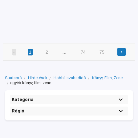
›
‹
1
2
…
74
75
Startapró
Hirdetések
Hobbi, szabadidő
Könyv, Film, Zene
egyéb könyv, film, zene
Kategória
Régió