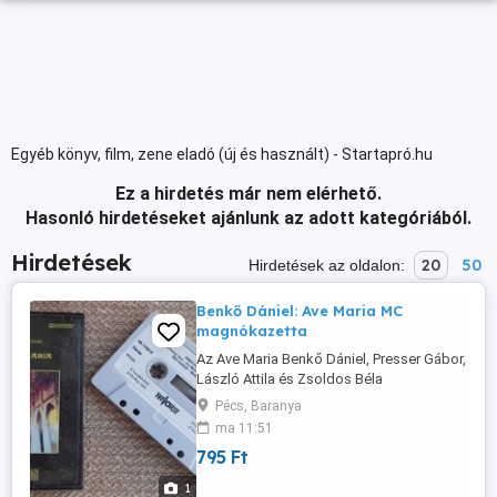
Egyéb könyv, film, zene eladó (új és használt) - Startapró.hu
Ez a hirdetés már nem elérhető.
Hasonló hirdetéseket ajánlunk az adott kategóriából.
Hirdetések
20
50
Hirdetések az oldalon:
Benkő Dániel: Ave Maria MC
magnókazetta
Az Ave Maria Benkő Dániel, Presser Gábor,
László Attila és Zsoldos Béla
feldogozásában és hangszerelésében.
Pécs, Baranya
Közreműködik: Benkő Dániel (gitár, lant,
ma 11:51
orpharion); Böröcz Ildikó (vokál); Czidra
795 Ft
László (furulya, krummhorn); Csanyi
Zoltán (zongora, szintetizátor); Demjén
1