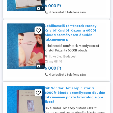
36209491288 36501048272 A regény egy
6 000 Ft
évről szól, napló formában, származási
8
hely: Anglia, főhős: 30-as évei közepén
Hitelesített telefonszám
járó nő, s éppen ezért elég sokan Bridget
...
Lebilincselő történetek Mandy
Kristóf Kristóf Krizanta 6000ft
óbuda személyesen óbudán
lakcimemen p
Lebilincselő történetek Mandy Kristóf
Kristóf Krizanta 6000ft óbuda
személyesen óbudán lakcimemen posta
III. kerület, Budapest
kizárolag előre fizetés után mpl
ma 08:40
csomagautomatába +3000ft
5
6 000 Ft
36501048272 36209491288 Váratlanul tőle
jobbra, éppen az ablaka mellett, a
Hitelesített telefonszám
párhuzamos síneken lassan melléjük
gördült egy másik vonat. Hirtelen ...
Sík Sándor Hét szép história
6000ft óbuda személyesen óbudán
lakcimemen posta kizárolag előre
fizeté
Sík Sándor Hét szép história 6000ft
óbuda személyesen óbudán lakcimemen