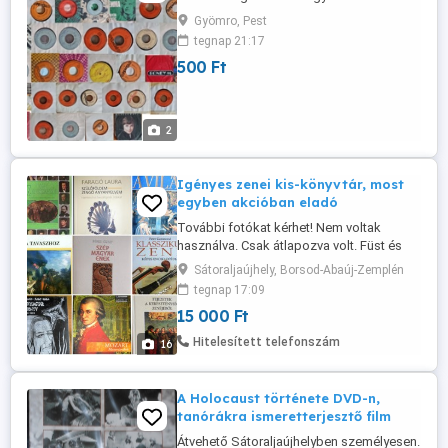
Gyömro, Pest
tegnap 21:17
500 Ft
2
Igényes zenei kis-könyvtár, most
egyben akcióban eladó
További fotókat kérhet! Nem voltak
használva. Csak átlapozva volt. Füst és
pormentes lakásban várja egy
Sátoraljaújhely, Borsod-Abaúj-Zemplén
könyvespolcon az új tulajdonosát
tegnap 17:09
megkímélt, újszerű állapotban mind.
15 000 Ft
Átvehető személyesen Sátoraljaújhelyben.
Postázás csak előre utalással. Futárral a
Hitelesített telefonszám
16
mindenkori aktuális költséget
felszámolom.
A Holocaust története DVD-n,
tanórákra ismeretterjesztő film
Átvehető Sátoraljaújhelyben személyesen.