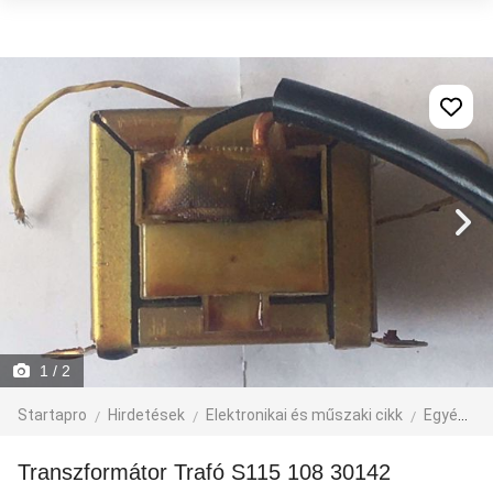
1
/ 2
Startapro
Hirdetések
Elektronikai és műszaki cikk
Egyéb műszaki cikk
Transzformátor Trafó S115 108 30142