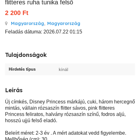
flitteres ruha tunika felső
2 200
Ft
Magyarország
,
Magyarország
Feladás dátuma: 2026.07.22 01:15
Tulajdonságok
Hirdetés típus
kínál
Leírás
Új címkés, Disney Princess márkájú, cuki, három hercegnő
mintás, vállain rózsaszín flitter sávos, pink flitteres
Princess feliratos, halvány rózsaszín színű, fodros aljú,
hosszú ujjú felső eladó.
Beleírt méret: 2-3 év . A mért adatokat vedd figyelembe.
Mellbőség (cm): 30