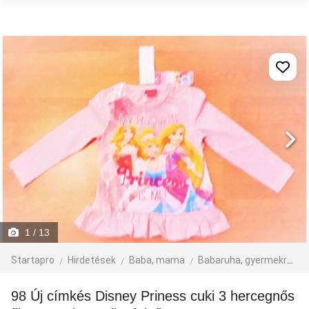
1
/ 13
Startapro
Hirdetések
Baba, mama
Babaruha, gyermekruha
98 Új címkés Disney Priness cuki 3 hercegnős