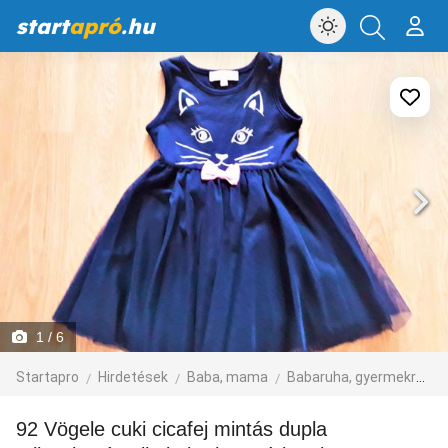
start
apró
.hu
1
/ 6
Startapro
Hirdetések
Baba, mama
Babaruha, gyermekruha
92 Vögele cuki cicafej mintás dupla