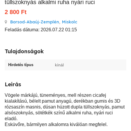
tüllszoknyás alkalmi ruha nyári ruci
2 800
Ft
Borsod-Abaúj-Zemplén
,
Miskolc
Feladás dátuma: 2026.07.22 01:15
Tulajdonságok
Hirdetés típus
kínál
Leírás
Vögele márkájú, tüneményes, mell részen cicafej
kialakítású, bélelt pamut anyagú, derékban gumis és 3D
rózsaszín masnis, dúsan húzott dupla tüllszoknyás, pamut
alsószoknyás, sötétkék színű alkalmi ruha, nyári ruci
eladó.
Esküvőre, bármilyen alkalomra kiválóan megfelel.