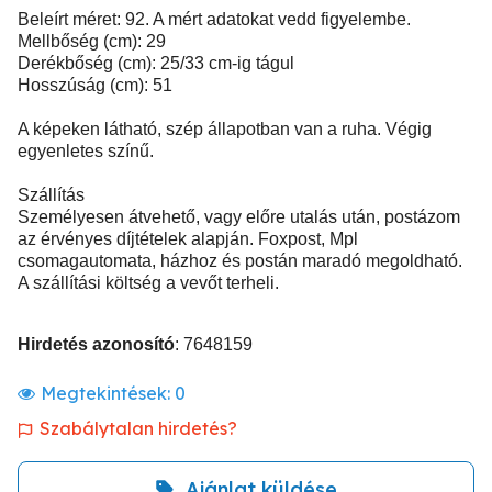
Beleírt méret: 92. A mért adatokat vedd figyelembe.
Mellbőség (cm): 29
Derékbőség (cm): 25/33 cm-ig tágul
Hosszúság (cm): 51
A képeken látható, szép állapotban van a ruha. Végig
egyenletes színű.
Szállítás
Személyesen átvehető, vagy előre utalás után, postázom
az érvényes díjtételek alapján. Foxpost, Mpl
csomagautomata, házhoz és postán maradó megoldható.
A szállítási költség a vevőt terheli.
Hirdetés azonosító
: 7648159
Megtekintések:
0
Szabálytalan hirdetés?
Ajánlat küldése