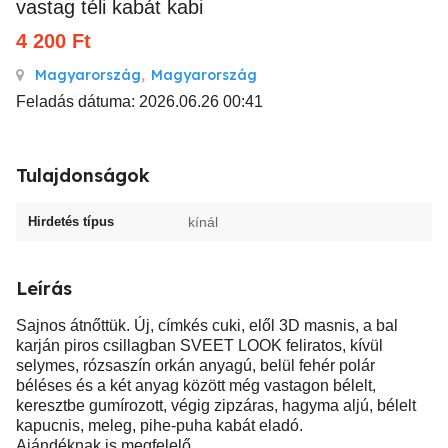
vastag téli kabát kabi
4 200
Ft
Magyarország
,
Magyarország
Feladás dátuma: 2026.06.26 00:41
Tulajdonságok
Hirdetés típus
kínál
Leírás
Sajnos átnőttük. Új, címkés cuki, elől 3D masnis, a bal
karján piros csillagban SVEET LOOK feliratos, kívül
selymes, rózsaszín orkán anyagú, belül fehér polár
béléses és a két anyag között még vastagon bélelt,
keresztbe gumírozott, végig zipzáras, hagyma aljú, bélelt
kapucnis, meleg, pihe-puha kabát eladó.
Ajándéknak is megfelelő.