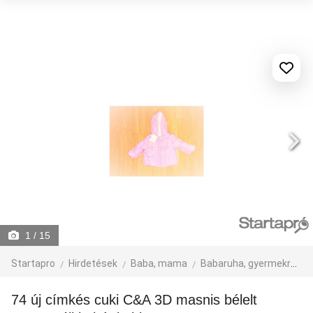
1
/ 15
Startapro
Hirdetések
Baba, mama
Babaruha, gyermekruha
74 új címkés cuki C&A 3D masnis bélelt