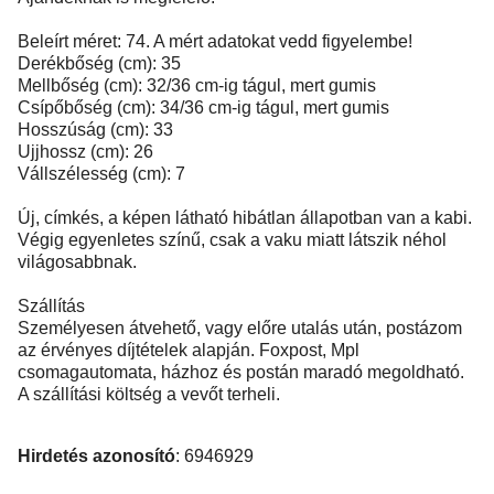
Beleírt méret: 74. A mért adatokat vedd figyelembe!
Derékbőség (cm): 35
Mellbőség (cm): 32/36 cm-ig tágul, mert gumis
Csípőbőség (cm): 34/36 cm-ig tágul, mert gumis
Hosszúság (cm): 33
Ujjhossz (cm): 26
Vállszélesség (cm): 7
Új, címkés, a képen látható hibátlan állapotban van a kabi.
Végig egyenletes színű, csak a vaku miatt látszik néhol
világosabbnak.
Szállítás
Személyesen átvehető, vagy előre utalás után, postázom
az érvényes díjtételek alapján. Foxpost, Mpl
csomagautomata, házhoz és postán maradó megoldható.
A szállítási költség a vevőt terheli.
Hirdetés azonosító
: 6946929