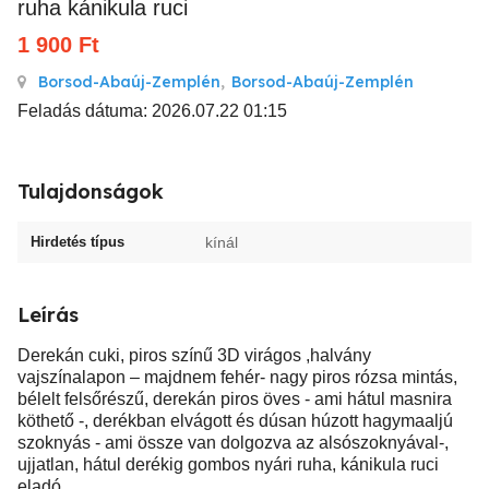
ruha kánikula ruci
1 900
Ft
Borsod-Abaúj-Zemplén
,
Borsod-Abaúj-Zemplén
Feladás dátuma: 2026.07.22 01:15
Tulajdonságok
Hirdetés típus
kínál
Leírás
Derekán cuki, piros színű 3D virágos ,halvány
vajszínalapon – majdnem fehér- nagy piros rózsa mintás,
bélelt felsőrészű, derekán piros öves - ami hátul masnira
köthető -, derékban elvágott és dúsan húzott hagymaaljú
szoknyás - ami össze van dolgozva az alsószoknyával-,
ujjatlan, hátul derékig gombos nyári ruha, kánikula ruci
eladó