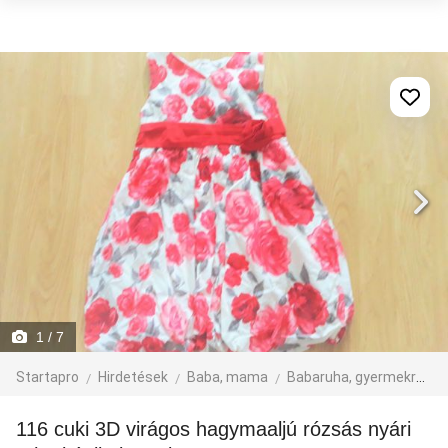
1
/ 7
Startapro
Hirdetések
Baba, mama
Babaruha, gyermekruha
116 cuki 3D virágos hagymaaljú rózsás nyári