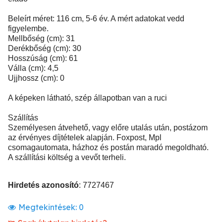
Beleírt méret: 116 cm, 5-6 év. A mért adatokat vedd
figyelembe.
Mellbőség (cm): 31
Derékbőség (cm): 30
Hosszúság (cm): 61
Válla (cm): 4,5
Ujjhossz (cm): 0
A képeken látható, szép állapotban van a ruci
Szállítás
Személyesen átvehető, vagy előre utalás után, postázom
az érvényes díjtételek alapján. Foxpost, Mpl
csomagautomata, házhoz és postán maradó megoldható.
A szállítási költség a vevőt terheli.
Hirdetés azonosító
: 7727467
Megtekintések:
0