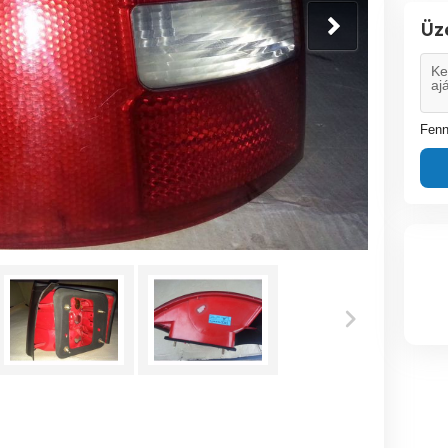
Üz
Fenn