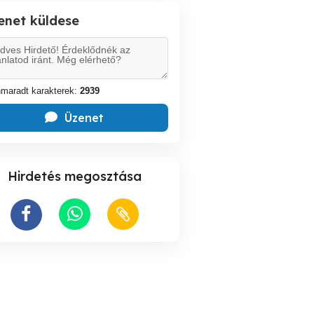
enet küldese
maradt karakterek:
2939
Üzenet
Hirdetés megosztása