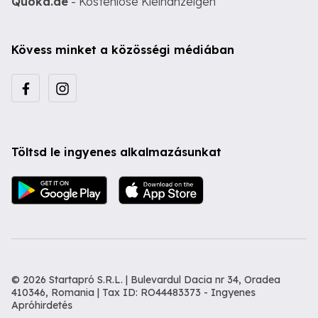
Quoka.de
- Kostenlose Kleinanzeigen
Kövess minket a közösségi médiában
Töltsd le ingyenes alkalmazásunkat
© 2026 Startapró S.R.L. | Bulevardul Dacia nr 34, Oradea
410346, Romania | Tax ID: RO44483373 -
Ingyenes
Apróhirdetés