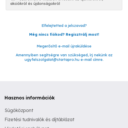
akciókról és újdonságokról
Elfelejtetted a jelszavad?
Még nincs fiókod? Regisztrálj most!
Megerősítő e-mail újraküldése
Amennyiben segítségre van szükséged, írj nekünk az
ugyfelszolgalat@startapro.hu
e-mail címre.
Hasznos információk
Súgóközpont
Fizetési tudnivalók és díjtáblázat