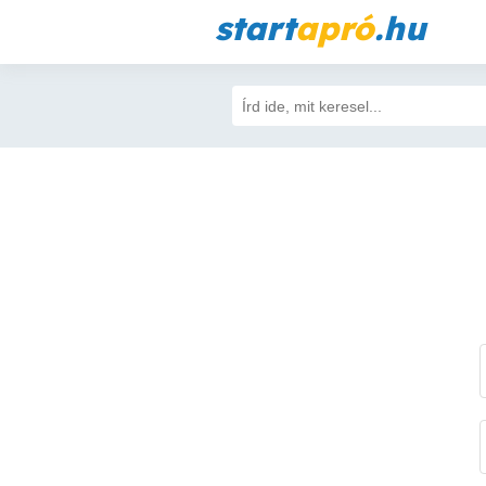
start
apró
.hu