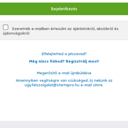
Szeretnék e-mailben értesülni az ajánlatokról, akciókról és
újdonságokról
Elfelejtetted a jelszavad?
Még nincs fiókod? Regisztrálj most!
Megerősítő e-mail újraküldése
Amennyiben segítségre van szükséged, írj nekünk az
ugyfelszolgalat@startapro.hu
e-mail címre.