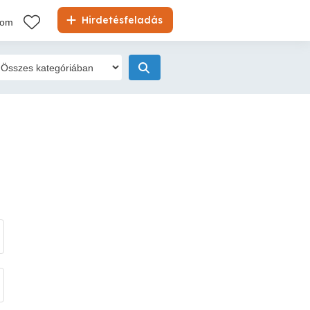
Hirdetésfeladás
kom