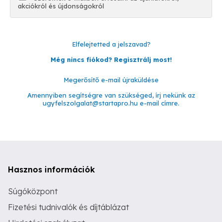
akciókról és újdonságokról
Elfelejtetted a jelszavad?
Még nincs fiókod? Regisztrálj most!
Megerősítő e-mail újraküldése
Amennyiben segítségre van szükséged, írj nekünk az
ugyfelszolgalat@startapro.hu
e-mail címre.
Hasznos információk
Súgóközpont
Fizetési tudnivalók és díjtáblázat