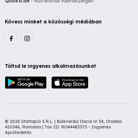
Quoka.de
- Kostenlose Kleinanzeigen
Kövess minket a közösségi médiában
Töltsd le ingyenes alkalmazásunkat
© 2026 Startapró S.R.L. | Bulevardul Dacia nr 34, Oradea
410346, Romania | Tax ID: RO44483373 -
Ingyenes
Apróhirdetés