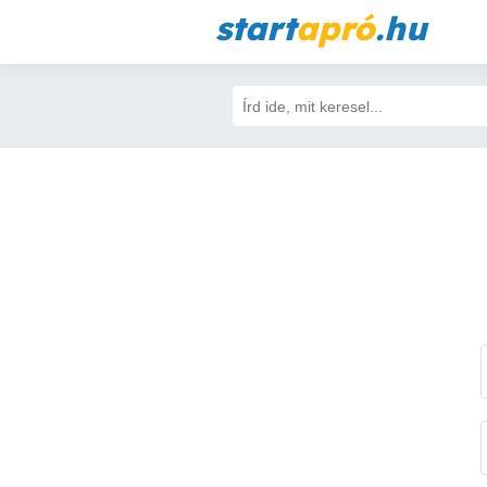
start
apró
.hu