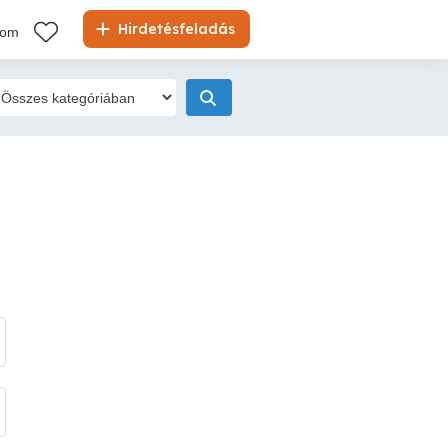
Hirdetésfeladás
kom