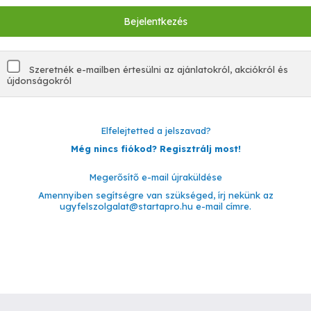
Szeretnék e-mailben értesülni az ajánlatokról, akciókról és
újdonságokról
Elfelejtetted a jelszavad?
Még nincs fiókod? Regisztrálj most!
Megerősítő e-mail újraküldése
Amennyiben segítségre van szükséged, írj nekünk az
ugyfelszolgalat@startapro.hu
e-mail címre.