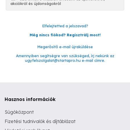
akciókról és újdonságokról
Elfelejtetted a jelszavad?
Még nincs fiókod? Regisztrálj most!
Megerősítő e-mail újraküldése
Amennyiben segítségre van szükséged, írj nekünk az
ugyfelszolgalat@startapro.hu
e-mail címre.
Hasznos információk
Súgóközpont
Fizetési tudnivalók és díjtáblázat