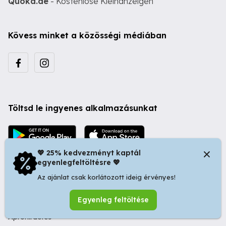
Quoka.de
- Kostenlose Kleinanzeigen
Kövess minket a közösségi médiában
Töltsd le ingyenes alkalmazásunkat
💖 25% kedvezményt kaptál
egyenlegfeltöltésre 💖
Az ajánlat csak korlátozott ideig érvényes!
© 2026 Startapró S.R.L. | Bulevardul Dacia nr 34, Oradea
Egyenleg feltöltése
410346, Romania | Tax ID: RO44483373 -
Ingyenes
Apróhirdetés