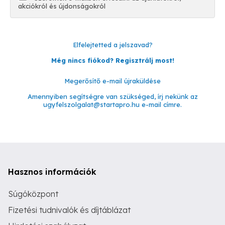
akciókról és újdonságokról
Elfelejtetted a jelszavad?
Még nincs fiókod? Regisztrálj most!
Megerősítő e-mail újraküldése
Amennyiben segítségre van szükséged, írj nekünk az
ugyfelszolgalat@startapro.hu
e-mail címre.
Hasznos információk
Súgóközpont
Fizetési tudnivalók és díjtáblázat