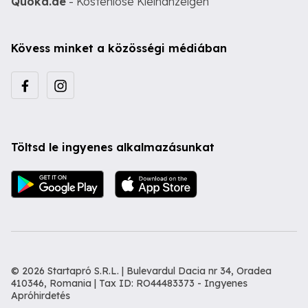
Quoka.de
- Kostenlose Kleinanzeigen
Kövess minket a közösségi médiában
Töltsd le ingyenes alkalmazásunkat
© 2026 Startapró S.R.L. | Bulevardul Dacia nr 34, Oradea
410346, Romania | Tax ID: RO44483373 -
Ingyenes
Apróhirdetés