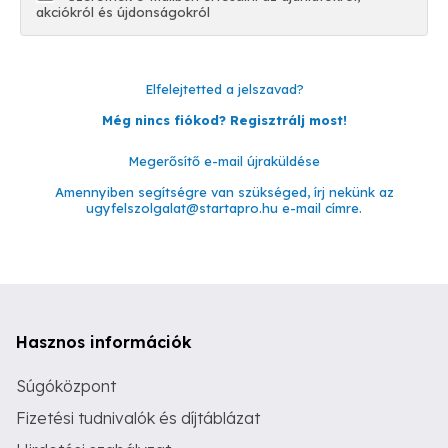
akciókról és újdonságokról
Elfelejtetted a jelszavad?
Még nincs fiókod? Regisztrálj most!
Megerősítő e-mail újraküldése
Amennyiben segítségre van szükséged, írj nekünk az
ugyfelszolgalat@startapro.hu
e-mail címre.
Hasznos információk
Súgóközpont
Fizetési tudnivalók és díjtáblázat