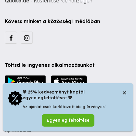
Quoka.de
- Kostenlose Kleinanzeigen
Kövess minket a közösségi médiában
Töltsd le ingyenes alkalmazásunkat
💖 25% kedvezményt kaptál
egyenlegfeltöltésre 💖
Az ajánlat csak korlátozott ideig érvényes!
© 2026 Startapró S.R.L. | Bulevardul Dacia nr 34, Oradea
Egyenleg feltöltése
410346, Romania | Tax ID: RO44483373 -
Ingyenes
Apróhirdetés