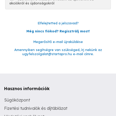
akciókról és újdonságokról
Elfelejtetted a jelszavad?
Még nincs fiókod? Regisztrálj most!
Megerősítő e-mail újraküldése
Amennyiben segítségre van szükséged, írj nekünk az
ugyfelszolgalat@startapro.hu
e-mail címre.
Hasznos információk
Súgóközpont
Fizetési tudnivalók és díjtáblázat