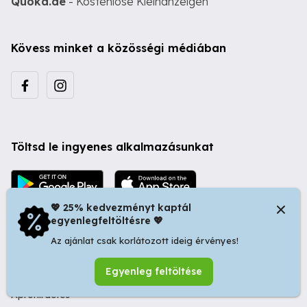
Quoka.de
- Kostenlose Kleinanzeigen
Kövess minket a közösségi médiában
Töltsd le ingyenes alkalmazásunkat
💖 25% kedvezményt kaptál
egyenlegfeltöltésre 💖
Az ajánlat csak korlátozott ideig érvényes!
© 2026 Startapró S.R.L. | Bulevardul Dacia nr 34, Oradea
Egyenleg feltöltése
410346, Romania | Tax ID: RO44483373 -
Ingyenes
Apróhirdetés