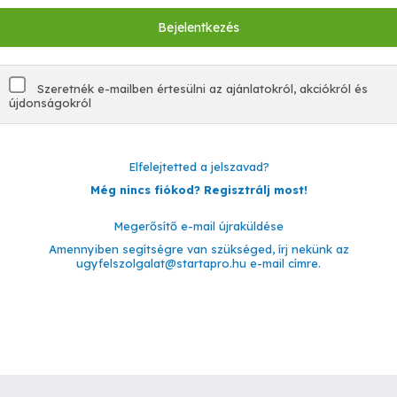
Szeretnék e-mailben értesülni az ajánlatokról, akciókról és
újdonságokról
Elfelejtetted a jelszavad?
Még nincs fiókod? Regisztrálj most!
Megerősítő e-mail újraküldése
Amennyiben segítségre van szükséged, írj nekünk az
ugyfelszolgalat@startapro.hu
e-mail címre.