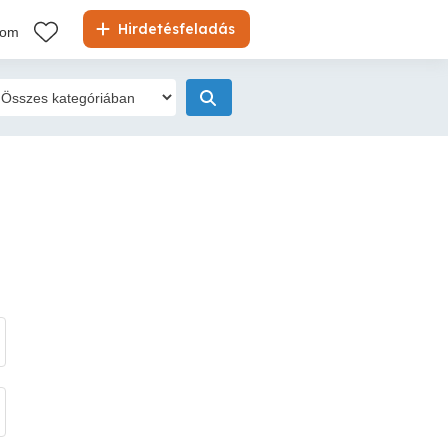
Hirdetésfeladás
kom