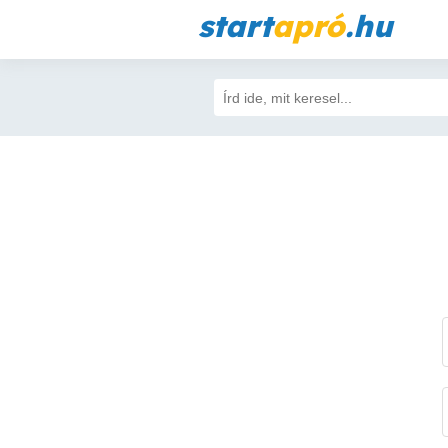
start
apró
.hu