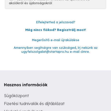
akciókról és újdonságokról
Elfelejtetted a jelszavad?
Még nincs fiókod? Regisztrálj most!
Megerősítő e-mail újraküldése
Amennyiben segítségre van szükséged, írj nekünk az
ugyfelszolgalat@startapro.hu
e-mail címre.
Hasznos információk
Súgóközpont
Fizetési tudnivalók és díjtáblázat