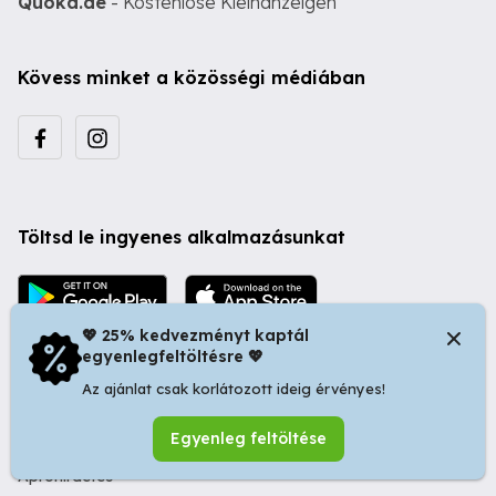
Quoka.de
- Kostenlose Kleinanzeigen
Kövess minket a közösségi médiában
Töltsd le ingyenes alkalmazásunkat
💖 25% kedvezményt kaptál
egyenlegfeltöltésre 💖
Az ajánlat csak korlátozott ideig érvényes!
© 2026 Startapró S.R.L. | Bulevardul Dacia nr 34, Oradea
Egyenleg feltöltése
410346, Romania | Tax ID: RO44483373 -
Ingyenes
Apróhirdetés