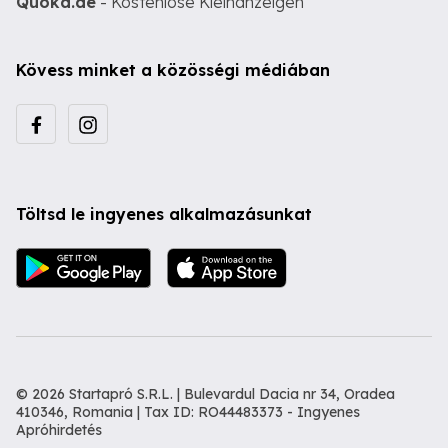
Quoka.de
- Kostenlose Kleinanzeigen
Kövess minket a közösségi médiában
Töltsd le ingyenes alkalmazásunkat
© 2026 Startapró S.R.L. | Bulevardul Dacia nr 34, Oradea
410346, Romania | Tax ID: RO44483373 -
Ingyenes
Apróhirdetés