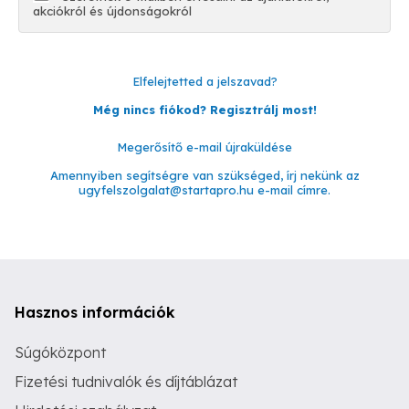
akciókról és újdonságokról
Elfelejtetted a jelszavad?
Még nincs fiókod? Regisztrálj most!
Megerősítő e-mail újraküldése
Amennyiben segítségre van szükséged, írj nekünk az
ugyfelszolgalat@startapro.hu
e-mail címre.
Hasznos információk
Súgóközpont
Fizetési tudnivalók és díjtáblázat