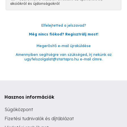
akciókról és újdonságokról
Elfelejtetted a jelszavad?
Még nincs fiókod? Regisztrálj most!
Megerősítő e-mail újraküldése
Amennyiben segítségre van szükséged, írj nekünk az
ugyfelszolgalat@startapro.hu
e-mail címre.
Hasznos információk
Súgóközpont
Fizetési tudnivalók és díjtáblázat