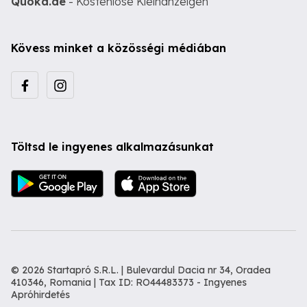
Quoka.de
- Kostenlose Kleinanzeigen
Kövess minket a közösségi médiában
Töltsd le ingyenes alkalmazásunkat
© 2026 Startapró S.R.L. | Bulevardul Dacia nr 34, Oradea
410346, Romania | Tax ID: RO44483373 -
Ingyenes
Apróhirdetés