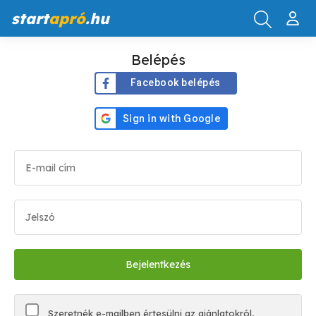
start
apró
.hu
Belépés
Facebook belépés
Szeretnék e-mailben értesülni az ajánlatokról,