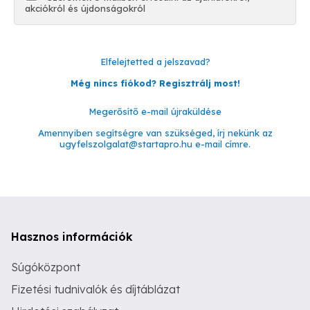
akciókról és újdonságokról
Elfelejtetted a jelszavad?
Még nincs fiókod? Regisztrálj most!
Megerősítő e-mail újraküldése
Amennyiben segítségre van szükséged, írj nekünk az
ugyfelszolgalat@startapro.hu
e-mail címre.
Hasznos információk
Súgóközpont
Fizetési tudnivalók és díjtáblázat