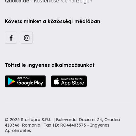
Quoka.de
- Kostenlose Kleinanzeigen
Kövess minket a közösségi médiában
Töltsd le ingyenes alkalmazásunkat
© 2026 Startapró S.R.L. | Bulevardul Dacia nr 34, Oradea
410346, Romania | Tax ID: RO44483373 -
Ingyenes
Apróhirdetés