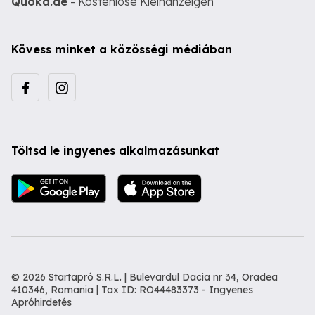
Quoka.de
- Kostenlose Kleinanzeigen
Kövess minket a közösségi médiában
Töltsd le ingyenes alkalmazásunkat
© 2026 Startapró S.R.L. | Bulevardul Dacia nr 34, Oradea
410346, Romania | Tax ID: RO44483373 -
Ingyenes
Apróhirdetés