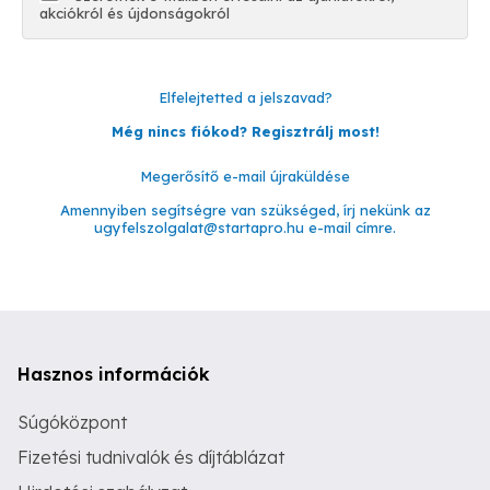
akciókról és újdonságokról
Elfelejtetted a jelszavad?
Még nincs fiókod? Regisztrálj most!
Megerősítő e-mail újraküldése
Amennyiben segítségre van szükséged, írj nekünk az
ugyfelszolgalat@startapro.hu
e-mail címre.
Hasznos információk
Súgóközpont
Fizetési tudnivalók és díjtáblázat