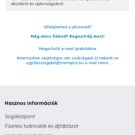
akciókról és újdonságokról
Elfelejtetted a jelszavad?
Még nincs fiókod? Regisztrálj most!
Megerősítő e-mail újraküldése
Amennyiben segítségre van szükséged, írj nekünk az
ugyfelszolgalat@startapro.hu
e-mail címre.
Hasznos információk
Súgóközpont
Fizetési tudnivalók és díjtáblázat