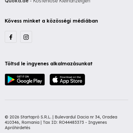
Quoka.de
- Kostenlose Kleinanzeigen
Kövess minket a közösségi médiában
Töltsd le ingyenes alkalmazásunkat
© 2026 Startapró S.R.L. | Bulevardul Dacia nr 34, Oradea
410346, Romania | Tax ID: RO44483373 -
Ingyenes
Apróhirdetés