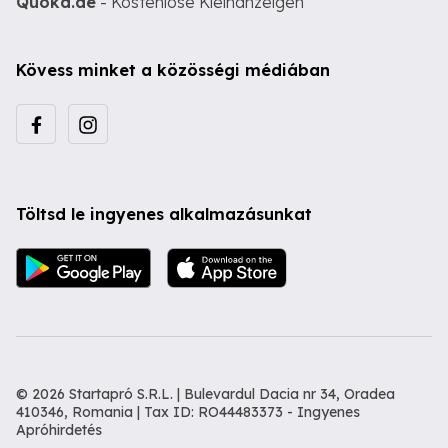
Quoka.de
- Kostenlose Kleinanzeigen
Kövess minket a közösségi médiában
Töltsd le ingyenes alkalmazásunkat
© 2026 Startapró S.R.L. | Bulevardul Dacia nr 34, Oradea
410346, Romania | Tax ID: RO44483373 -
Ingyenes
Apróhirdetés