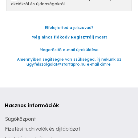
akciókról és újdonságokról
Elfelejtetted a jelszavad?
Még nincs fiókod? Regisztrálj most!
Megerősítő e-mail újraküldése
Amennyiben segítségre van szükséged, írj nekünk az
ugyfelszolgalat@startapro.hu
e-mail címre.
Hasznos információk
Súgóközpont
Fizetési tudnivalók és díjtáblázat