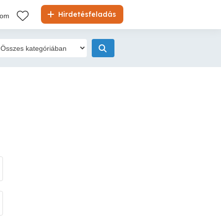
Hirdetésfeladás
kom