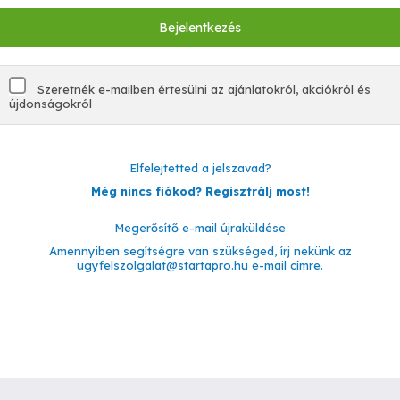
Szeretnék e-mailben értesülni az ajánlatokról, akciókról és
újdonságokról
Elfelejtetted a jelszavad?
Még nincs fiókod? Regisztrálj most!
Megerősítő e-mail újraküldése
Amennyiben segítségre van szükséged, írj nekünk az
ugyfelszolgalat@startapro.hu
e-mail címre.