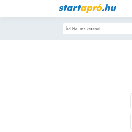
start
apró
.hu