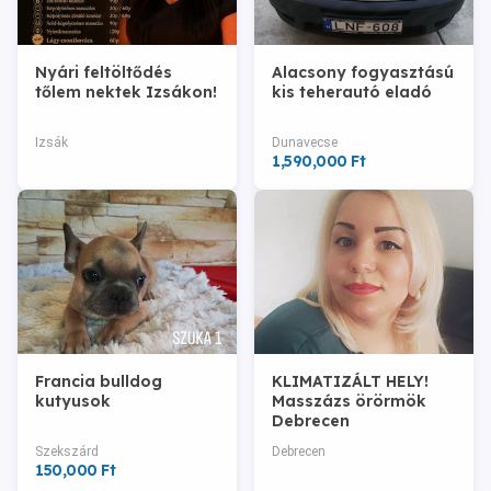
Nyári feltöltődés
Alacsony fogyasztású
tőlem nektek Izsákon!
kis teherautó eladó
Izsák
Dunavecse
1,590,000 Ft
Francia bulldog
KLIMATIZÁLT HELY!
kutyusok
Masszázs örörmök
Debrecen
Szekszárd
Debrecen
150,000 Ft