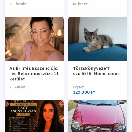
svéd és indiai
VIII. kerület
IX. kerület
masszázs Budapesten
Az Érintés Esszenciája
Törzskönyvezett
-és Relax masszázs 11
szülőktől Maine coon
kerület
XI. kerület
Sopron
120,000 Ft