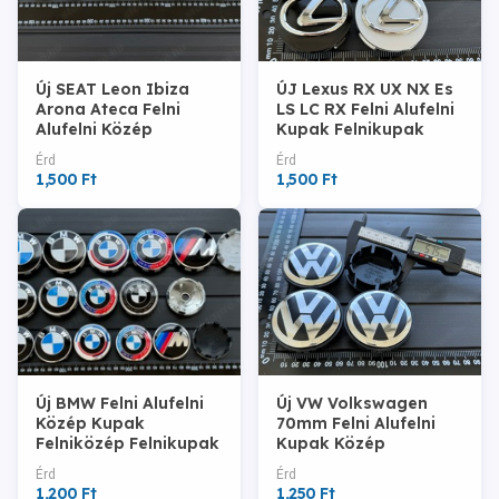
Új SEAT Leon Ibiza
ÚJ Lexus RX UX NX Es
Arona Ateca Felni
LS LC RX Felni Alufelni
Alufelni Közép
Kupak Felnikupak
Felnikupak Kupak
Felniközép
Érd
Érd
1,500 Ft
1,500 Ft
Új BMW Felni Alufelni
Új VW Volkswagen
Közép Kupak
70mm Felni Alufelni
Felniközép Felnikupak
Kupak Közép
Kerékagy Embléma
Felnikupak
Érd
Érd
Jel Sapka Porvédő
7L6601149B
1,200 Ft
1,250 Ft