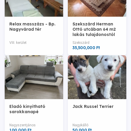
Relax masszázs - Bp.
Szekszárd Herman
Nagyvárad tér
Ottó utcában 64 m2
lakás tulajdonostól
eladó
VIII. kerület
Szekszárd
35,500,000 Ft
Eladó kinyitható
Jack Russel Terrier
sarokkanapé
Nagyszentjános
Nagykálló
100,000 Ft
50,000 Ft