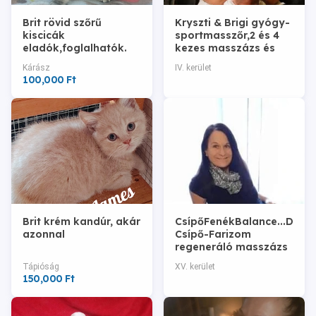
Brit rövid szőrű
Kryszti & Brigi gyógy-
kiscicák
sportmasszőr,2 és 4
eladók,foglalhatók.
kezes masszázs és
kavitációs
Kárász
IV. kerület
zsírbontás,jakuzzival
100,000 Ft
4.ker
Brit krém kandúr, akár
CsípőFenékBalance...Derék
azonnal
Csípő-Farizom
regeneráló masszázs
Tápióság
XV. kerület
150,000 Ft