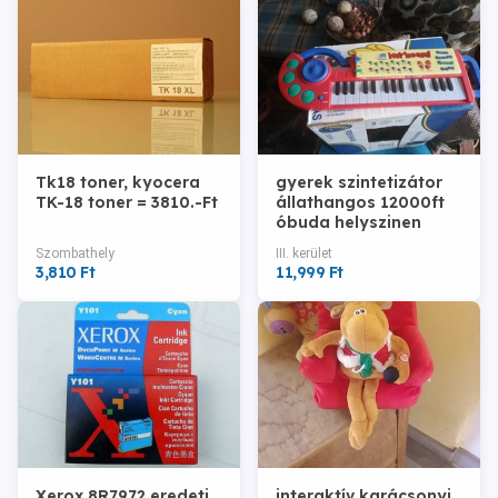
Tk18 toner, kyocera
gyerek szintetizátor
TK-18 toner = 3810.-Ft
állathangos 12000ft
óbuda helyszinen
kipróbálható posta
Szombathely
III. kerület
kizárolag előre fizetés
3,810 Ft
11,999 Ft
Xerox 8R7972 eredeti
interaktív karácsonyi