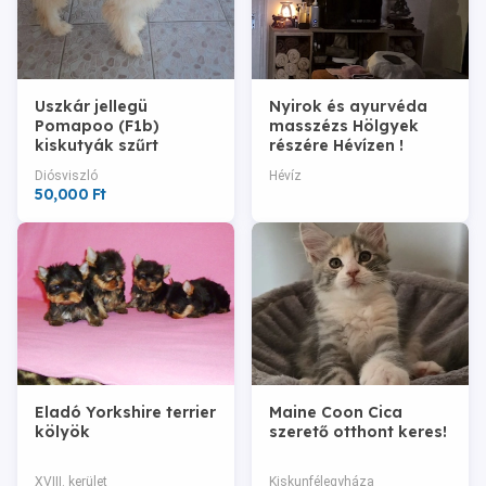
Uszkár jellegü
Nyirok és ayurvéda
Pomapoo (F1b)
masszézs Hölgyek
kiskutyák szűrt
részére Hévízen !
szülőktől gazdit
Diósviszló
Hévíz
keresnek!
50,000 Ft
Eladó Yorkshire terrier
Maine Coon Cica
kölyök
szerető otthont keres!
XVIII. kerület
Kiskunfélegyháza