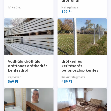
drótfonat
betonoszlop
IV. kerület
Nyíregyháza
kerítésdrót
199 Ft
drótkerítés kerítés
építés
Vadháló drótháló
drótkerítés
drótfonat drótkerítés
kerítésdrót
kerítésdrót
betonoszlop kerítés
betonoszlop kerítés
építés tüskéshuzal
Kaposvár
Kiskunfélegyháza
építés kerítésépítés
vadháló drótháló
369 Ft
489 Ft
drótfonat drót