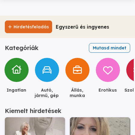
Egyszerű és ingyenes
Hirdetésfeladás
Kategóriák
Mutasd mindet
Ingatlan
Autó,
Állás,
Erotikus
Szol
jármű, gép
munka
Kiemelt hirdetések