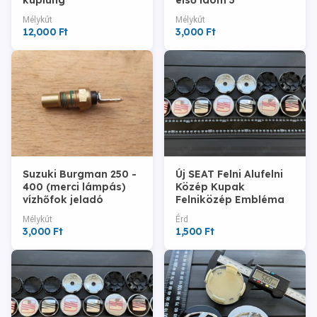
kuplung
első idom 3
Mélykút
Mélykút
12,000 Ft
3,000 Ft
Suzuki Burgman 250 -
Új SEAT Felni Alufelni
400 (merci lámpás)
Közép Kupak
vízhőfok jeladó
Felniközép Embléma
Felnikupak Jel
Mélykút
Érd
3,000 Ft
1,500 Ft