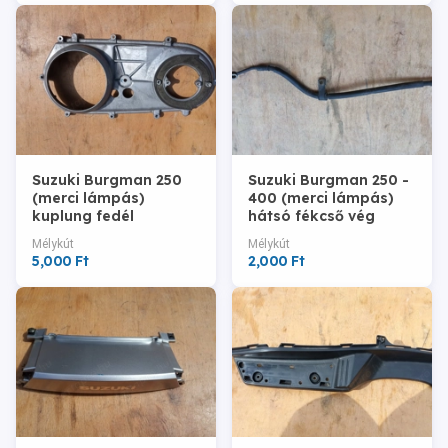
Suzuki Burgman 250
Suzuki Burgman 250 -
(merci lámpás)
400 (merci lámpás)
kuplung fedél
hátsó fékcső vég
Mélykút
Mélykút
5,000 Ft
2,000 Ft