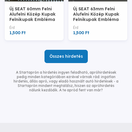
Új SEAT 60mm Felni
Új SEAT 63mm Felni
Alufelni Közép Kupak
Alufelni Közép Kupak
Felnikupak Embléma
Felnikupak Embléma
Porvédő
1P0601165
Érd
Érd
1,500 Ft
1,500 Ft
Összes hirdetés
A Startaprón a hirdetés ingyen feladható, apróhirdetések
pedig minden kategóriában ezrével várnak rád: ingatlan
hirdetés, állás apró, vagy eladó használt autó hirdetések - a
Startaprón mindent megtalálsz, hiszen az apróhirdetés
nálunk kezdődik. A te apród fent van már?