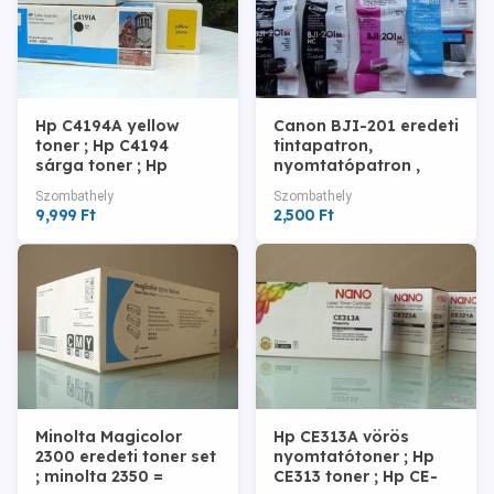
Hp C4194A yellow
Canon BJI-201 eredeti
toner ; Hp C4194
tintapatron,
sárga toner ; Hp
nyomtatópatron ,
4194A ; Hp 4194
canon BJI201
Szombathely
Szombathely
nyomtató toner 9999-
nyomtatópatron =
9,999 Ft
2,500 Ft
Ft
2.500-Ft
Minolta Magicolor
Hp CE313A vörös
2300 eredeti toner set
nyomtatótoner ; Hp
; minolta 2350 =
CE313 toner ; Hp CE-