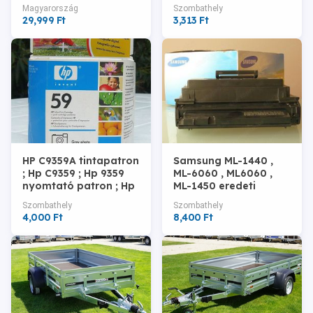
29.999.-Ft
313 magenta = 3313.-
Magyarország
Szombathely
Ft
29,999 Ft
3,313 Ft
HP C9359A tintapatron
Samsung ML-1440 ,
; Hp C9359 ; Hp 9359
ML-6060 , ML6060 ,
nyomtató patron ; Hp
ML-1450 eredeti
9359A ; Hp.59 = 4000.-
nyomtató toner =
Szombathely
Szombathely
Ft
8.400.-Ft
4,000 Ft
8,400 Ft