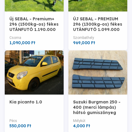
Új SEBAL - Premium+
ÚJ SEBAL - PREMIUM
296 (1500kg-os) fékes
296 (1300kg-os) fékes
UTÁNFUTÓ 1.190.000
UTÁNFUTÓ 1.099.000
Ft helyett bruttó
Ft helyett bruttó
Csorna
Szombathely
1.090.000 Ft
969.000 Ft
1,090,000 Ft
969,000 Ft
Kia picanto 1.0
Suzuki Burgman 250 -
400 (merci lámpás)
hátsó gumiszőnyeg
pár
Pécs
Mélykút
550,000 Ft
4,000 Ft