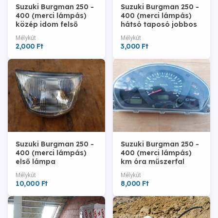
Suzuki Burgman 250 -
Suzuki Burgman 250 -
400 (merci lámpás)
400 (merci lámpás)
közép idom felső
hátsó taposó jobbos
Mélykút
Mélykút
2,000 Ft
3,000 Ft
Suzuki Burgman 250 -
Suzuki Burgman 250 -
400 (merci lámpás)
400 (merci lámpás)
első lámpa
km óra műszerfal
Mélykút
Mélykút
10,000 Ft
8,000 Ft