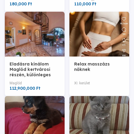
180,000 Ft
110,000 Ft
Eladásra kínálom
Relax masszázs
Maglód kertvárosi
nőknek
részén, különleges
hangulatú családi
Maglód
XI. kerület
házama
112,900,000 Ft