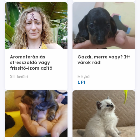
Aromaterápiás
Gazdi, merre vagy? Itt
stresszoldó vagy
várok rád!
frissítő-izomlazító
svédmasszázs
XIII. kerület
Mélykút
doTERRA illóolajokkal
1 Ft
Bp. XIII. ker.