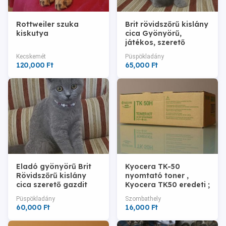
Rottweiler szuka
Brit rövidszőrű kislány
kiskutya
cica Gyönyörű,
játékos, szerető
otthont keres!
Kecskemét
Püspökladány
120,000 Ft
65,000 Ft
Eladó gyönyörű Brit
Kyocera TK-50
Rövidszőrű kislány
nyomtató toner ,
cica szerető gazdit
Kyocera TK50 eredeti ;
keres
Kyocera TK50H toner
Püspökladány
Szombathely
= 16.000.-Ft
60,000 Ft
16,000 Ft