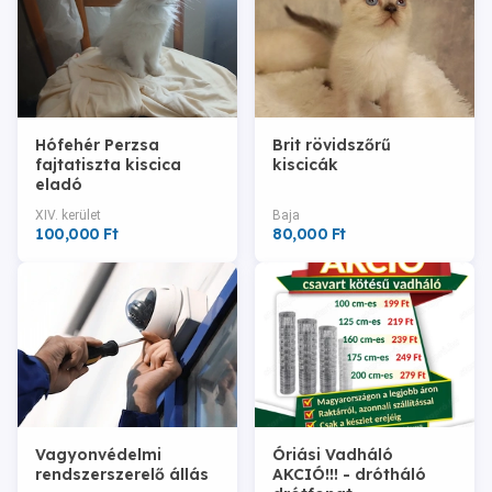
Hófehér Perzsa
Brit rövidszőrű
fajtatiszta kiscica
kiscicák
eladó
XIV. kerület
Baja
100,000 Ft
80,000 Ft
Vagyonvédelmi
Óriási Vadháló
rendszerszerelő állás
AKCIÓ!!! - drótháló