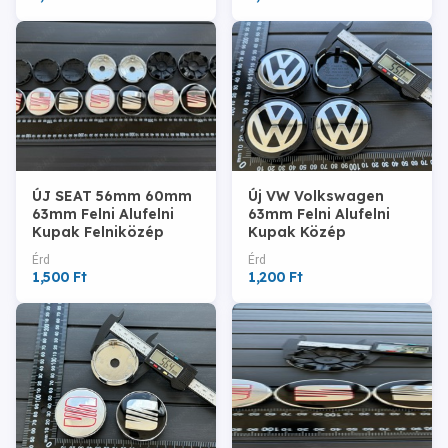
ÚJ SEAT 56mm 60mm
Új VW Volkswagen
63mm Felni Alufelni
63mm Felni Alufelni
Kupak Felniközép
Kupak Közép
Embléma Felnikupak
Felnikupak 7D0601165
Érd
Érd
1,500 Ft
1,200 Ft