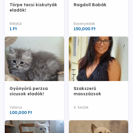
Törpe tacsi kiskutyák
Ragdoll Babák
eladók!
Mélykút
Besenyotelek
1 Ft
150,000 Ft
Gyönyörű perzsa
Szakszerű
cicusok eladók!
masszázsok
Velence
X. kerület
100,000 Ft