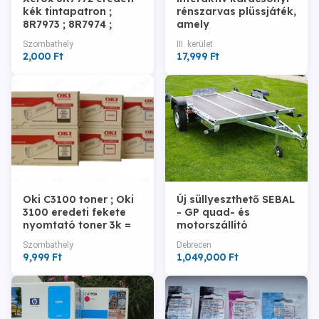
kék tintapatron ;
rénszarvas plüssjáték,
8R7973 ; 8R7974 ;
amely
Xerox Y103 ; Y102 ;
gombnyomásra zenél
Szombathely
III. kerület
Y101 = 2000-Ft
18000ft óbuda 36 50
2,000 Ft
17,999 Ft
104 8272
Oki C3100 toner ; Oki
Új süllyeszthető SEBAL
3100 eredeti fekete
- GP quad- és
nyomtató toner 3k =
motorszállító
9.995-Ft
utánfutó
Szombathely
Debrecen
9,999 Ft
1,049,000 Ft