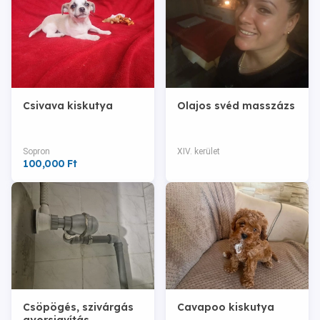
Csivava kiskutya
Olajos svéd masszázs
Sopron
XIV. kerület
100,000 Ft
Csöpögés, szivárgás
Cavapoo kiskutya