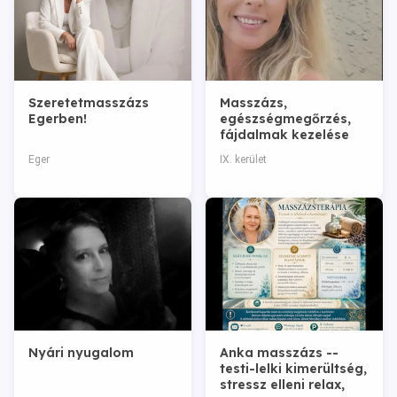
Szeretetmasszázs
Masszázs,
Egerben!
egészségmegőrzés,
fájdalmak kezelése
Eger
IX. kerület
Nyári nyugalom
Anka masszázs --
testi-lelki kimerültség,
stressz elleni relax,