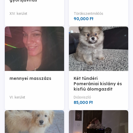
gyorsjavítás
XIV. kerület
Törökszentmiklós
90,000 Ft
mennyei masszázs
Két tündéri
Pomerániai kislány és
kisfiú álomgazdit
keres!
VI. kerület
Diósviszló
85,000 Ft